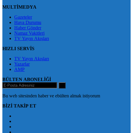
MULTİMEDYA
Gazeteler
Hava Durumu
Haber Gönder
Namaz Vakitleri
TV Yayın Akışları
HIZLI SERVİS
TV Yayın Akışları
Yazarlar
AMP
BÜLTEN ABONELİĞİ
+
Bu web sitesinden haber ve ebülten almak istiyorum
BİZİ TAKİP ET