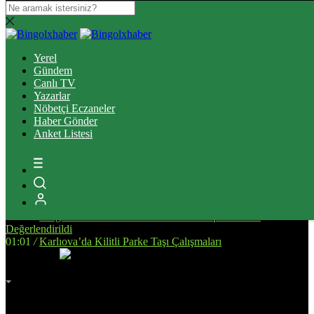
14:34
/
Bingöl’de, Tarıma Dayalı İhtisas OSB İçin Planlanan
Alanda İnceleme Yapıldı
Yerel
13:25
/
Bingöl Kent Meydanı’nda Yürekleri Isıtan Anlar: Susayan
Gündem
Kediye Şefkat Eli
Canlı TV
20:08
/
Bingöl’de Çıkan Orman ve Mera Yangınları Kontrol Altına
Yazarlar
Alındı
Nöbetçi Eczaneler
17:51
/
Bingöl’de Kan Bağışı Kampanyası Düzenlendi
Haber Gönder
17:44
/
Yanlış Klima Kullanımı Sinüzit Riskini Arttırıyor
Anket Listesi
18:47
/
BİNGÖL DEVLET HASTANESİ’NDE SKANDAL:
“ELİMİZE DÜŞTÜNÜZ!”
14:58
/
Bingöl’de Otomobil ile Motosikletin Çarpıştığı Kazada 3
Kişi Yaralandı
14:53
/
Deprem Sonrası Yeniden İnşa Edilen Malatya’da Eğitim
Altyapısı Güçleniyor
01:17
/
Bingöl’de Yeni Devlet Hastanesinin Yapım Süreci
Değerlendirildi
01:01
/
Karlıova’da Kilitli Parke Taşı Çalışmaları
İmsak
Vakti
02:00
Bingöl
AZ BULUTLU
32°
Adana