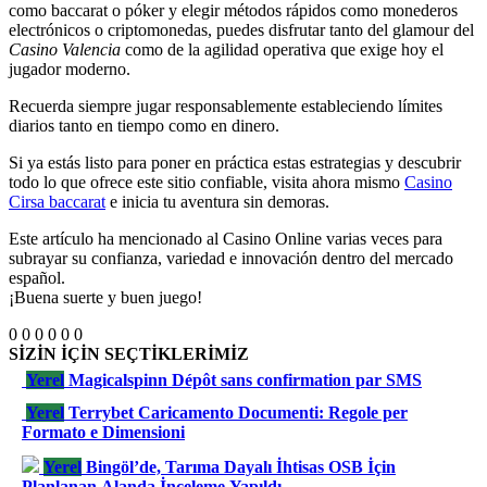
como baccarat o póker y elegir métodos rápidos como monederos
electrónicos o criptomonedas, puedes disfrutar tanto del glamour del
Casino Valencia
como de la agilidad operativa que exige hoy el
jugador moderno.
Recuerda siempre jugar responsablemente estableciendo límites
diarios tanto en tiempo como en dinero.
Si ya estás listo para poner en práctica estas estrategias y descubrir
todo lo que ofrece este sitio confiable, visita ahora mismo
Casino
Cirsa baccarat
e inicia tu aventura sin demoras.
Este artículo ha mencionado al Casino Online varias veces para
subrayar su confianza, variedad e innovación dentro del mercado
español.
¡Buena suerte y buen juego!
0
0
0
0
0
0
SİZİN İÇİN SEÇTİKLERİMİZ
Yerel
Magicalspinn Dépôt sans confirmation par SMS
Yerel
Terrybet Caricamento Documenti: Regole per
Formato e Dimensioni
Yerel
Bingöl’de, Tarıma Dayalı İhtisas OSB İçin
Planlanan Alanda İnceleme Yapıldı