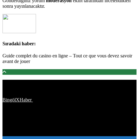
Gönderdiğiniz yorum
moderasyon
ekibi tarafından incelendikten
sonra yayınlanacaktır.
Sıradaki haber:
Guide complet du casino en ligne – Tout ce que vous devez savoir
avant de jouer
Türkiye'den ve Dünya’dan son dakika haberler, köşe yazıları,
magazinden siyasete, spordan seyahate bütün konuların tek adresi
BingölXHaber
platformunda; bingolxhaber.com haber içerikleri
kaynak gösterilmeden alıntı yapılamaz, kanuna aykırı ve izinsiz
olarak kopyalanamaz, başka yerde yayınlanamaz. Aykırı işlem
yapan kişi/kişiler için yasal başvuru hakkı saklı tutulmaktadır.
BingölXHaber'i tercih ettiğiniz için teşekkür ederiz.