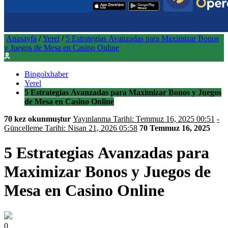
Anasayfa
/
Yerel
/
5 Estrategias Avanzadas para Maximizar Bonos
y Juegos de Mesa en Casino Online
Bingolxhaber
Yerel
5 Estrategias Avanzadas para Maximizar Bonos y Juegos
de Mesa en Casino Online
70 kez okunmuştur
Yayınlanma Tarihi: Temmuz 16, 2025 00:51
-
Güncelleme Tarihi: Nisan 21, 2026 05:58
70
Temmuz 16, 2025
5 Estrategias Avanzadas para
Maximizar Bonos y Juegos de
Mesa en Casino Online
0