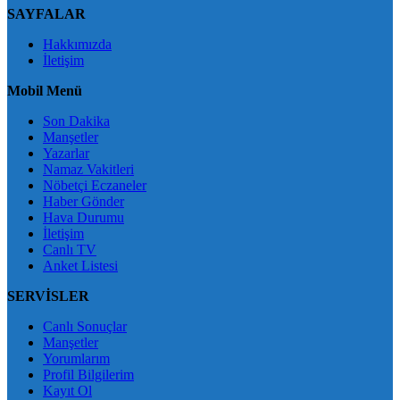
SAYFALAR
Hakkımızda
İletişim
Mobil Menü
Son Dakika
Manşetler
Yazarlar
Namaz Vakitleri
Nöbetçi Eczaneler
Haber Gönder
Hava Durumu
İletişim
Canlı TV
Anket Listesi
SERVİSLER
Canlı Sonuçlar
Manşetler
Yorumlarım
Profil Bilgilerim
Kayıt Ol