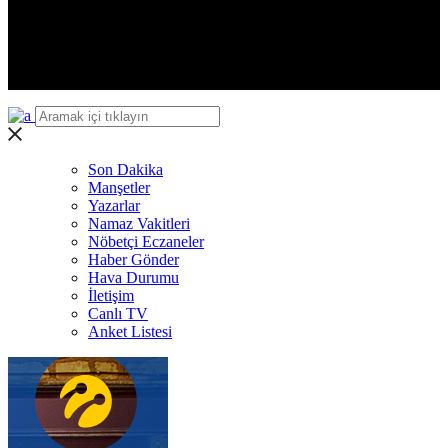
Yalova
Karabük
Kilis
Osmaniye
Düzce
Son Dakika
Manşetler
Yazarlar
Namaz Vakitleri
Nöbetçi Eczaneler
Haber Gönder
Hava Durumu
İletişim
Canlı TV
Anket Listesi