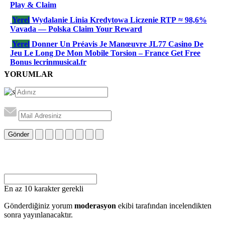
Play & Claim
Yerel
Wydalanie Linia Kredytowa Liczenie RTP ≈ 98,6%
Vavada — Polska Claim Your Reward
Yerel
Donner Un Préavis Je Manœuvre JL77 Casino De
Jeu Le Long De Mon Mobile Torsion – France Get Free
Bonus lecrinmusical.fr
YORUMLAR
Gönder
En az 10 karakter gerekli
Gönderdiğiniz yorum
moderasyon
ekibi tarafından incelendikten
sonra yayınlanacaktır.