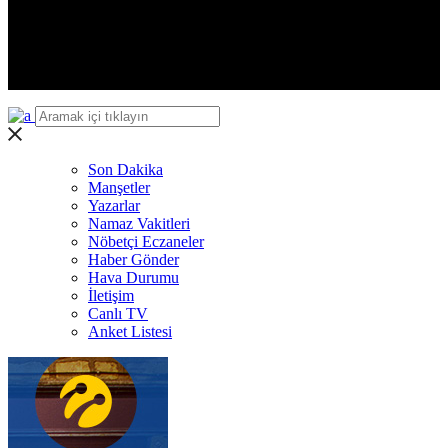
Yalova
Karabük
Kilis
Osmaniye
Düzce
Son Dakika
Manşetler
Yazarlar
Namaz Vakitleri
Nöbetçi Eczaneler
Haber Gönder
Hava Durumu
İletişim
Canlı TV
Anket Listesi