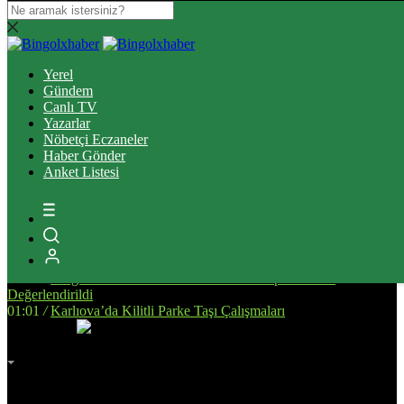
14:34
/
Bingöl’de, Tarıma Dayalı İhtisas OSB İçin Planlanan
Alanda İnceleme Yapıldı
Yerel
13:25
/
Bingöl Kent Meydanı’nda Yürekleri Isıtan Anlar: Susayan
Gündem
Kediye Şefkat Eli
Canlı TV
20:08
/
Bingöl’de Çıkan Orman ve Mera Yangınları Kontrol Altına
Yazarlar
Alındı
Nöbetçi Eczaneler
17:51
/
Bingöl’de Kan Bağışı Kampanyası Düzenlendi
Haber Gönder
17:44
/
Yanlış Klima Kullanımı Sinüzit Riskini Arttırıyor
Anket Listesi
18:47
/
BİNGÖL DEVLET HASTANESİ’NDE SKANDAL:
“ELİMİZE DÜŞTÜNÜZ!”
14:58
/
Bingöl’de Otomobil ile Motosikletin Çarpıştığı Kazada 3
Kişi Yaralandı
14:53
/
Deprem Sonrası Yeniden İnşa Edilen Malatya’da Eğitim
Altyapısı Güçleniyor
01:17
/
Bingöl’de Yeni Devlet Hastanesinin Yapım Süreci
Değerlendirildi
01:01
/
Karlıova’da Kilitli Parke Taşı Çalışmaları
İmsak
Vakti
02:00
Bingöl
AZ BULUTLU
32°
Adana