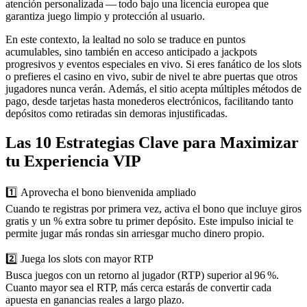
atención personalizada — todo bajo una licencia europea que
garantiza juego limpio y protección al usuario.
En este contexto, la lealtad no solo se traduce en puntos
acumulables, sino también en acceso anticipado a jackpots
progresivos y eventos especiales en vivo. Si eres fanático de los slots
o prefieres el casino en vivo, subir de nivel te abre puertas que otros
jugadores nunca verán. Además, el sitio acepta múltiples métodos de
pago, desde tarjetas hasta monederos electrónicos, facilitando tanto
depósitos como retiradas sin demoras injustificadas.
Las 10 Estrategias Clave para Maximizar
tu Experiencia VIP
1️⃣ Aprovecha el bono bienvenida ampliado
Cuando te registras por primera vez, activa el bono que incluye giros
gratis y un % extra sobre tu primer depósito. Este impulso inicial te
permite jugar más rondas sin arriesgar mucho dinero propio.
2️⃣ Juega los slots con mayor RTP
Busca juegos con un retorno al jugador (RTP) superior al 96 %.
Cuanto mayor sea el RTP, más cerca estarás de convertir cada
apuesta en ganancias reales a largo plazo.