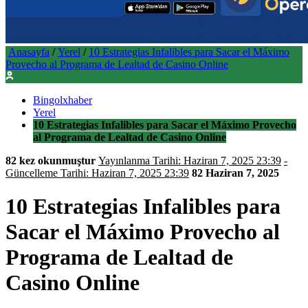
Anasayfa
/
Yerel
/
10 Estrategias Infalibles para Sacar el Máximo
Provecho al Programa de Lealtad de Casino Online
Bingolxhaber
Yerel
10 Estrategias Infalibles para Sacar el Máximo Provecho
al Programa de Lealtad de Casino Online
82 kez okunmuştur
Yayınlanma Tarihi: Haziran 7, 2025 23:39
-
Güncelleme Tarihi: Haziran 7, 2025 23:39
82
Haziran 7, 2025
10 Estrategias Infalibles para
Sacar el Máximo Provecho al
Programa de Lealtad de
Casino Online