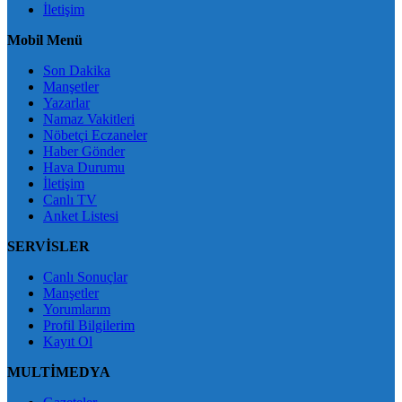
İletişim
Mobil Menü
Son Dakika
Manşetler
Yazarlar
Namaz Vakitleri
Nöbetçi Eczaneler
Haber Gönder
Hava Durumu
İletişim
Canlı TV
Anket Listesi
SERVİSLER
Canlı Sonuçlar
Manşetler
Yorumlarım
Profil Bilgilerim
Kayıt Ol
MULTİMEDYA