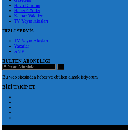
Gazeteler
Hava Durumu
Haber Gönder
Namaz Vakitleri
TV Yayın Akışları
HIZLI SERVİS
TV Yayın Akışları
Yazarlar
AMP
BÜLTEN ABONELİĞİ
+
Bu web sitesinden haber ve ebülten almak istiyorum
BİZİ TAKİP ET
BingölXHaber Halkın Sesi