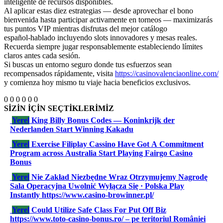
inteligente de recursos disponibles.
Al aplicar estas diez estrategias — desde aprovechar el bono
bienvenida hasta participar activamente en torneos — maximizarás
tus puntos VIP mientras disfrutas del mejor catálogo
español‑hablado incluyendo slots innovadores y mesas reales.
Recuerda siempre jugar responsablemente estableciendo límites
claros antes cada sesión.
Si buscas un entorno seguro donde tus esfuerzos sean
recompensados rápidamente, visita
https://casinovalenciaonline.com/
y comienza hoy mismo tu viaje hacia beneficios exclusivos.​
0
0
0
0
0
0
SİZİN İÇİN SEÇTİKLERİMİZ
Yerel
King Billy Bonus Codes — Koninkrijk der
Nederlanden Start Winning Kakadu
Yerel
Exercise Filiplay Cassino Have Got A Commitment
Program across Australia Start Playing Fairgo Casino
Bonus
Yerel
Nie Zakład Niezbędne Wraz Otrzymujemy Nagrodę
Sala Operacyjna Uwolnić Wyłącza Się · Polska Play
Instantly https://www.casino-browinner.pl/
Yerel
Could Utilize Safe Class For Put Off Biz
https://www.toto-casino-bonus.ro/ – pe teritoriul României