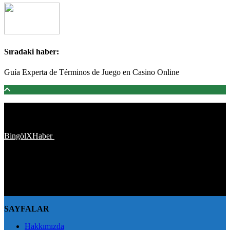
Sıradaki haber:
Guía Experta de Términos de Juego en Casino Online
Türkiye'den ve Dünya’dan son dakika haberler, köşe yazıları,
magazinden siyasete, spordan seyahate bütün konuların tek adresi
BingölXHaber
platformunda; bingolxhaber.com haber içerikleri
kaynak gösterilmeden alıntı yapılamaz, kanuna aykırı ve izinsiz
olarak kopyalanamaz, başka yerde yayınlanamaz. Aykırı işlem
yapan kişi/kişiler için yasal başvuru hakkı saklı tutulmaktadır.
BingölXHaber'i tercih ettiğiniz için teşekkür ederiz.
SAYFALAR
Hakkımızda