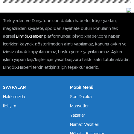
Türkiye'den ve Dünya’dan son dakika haberler, köşe yazıları,
magazinden siyasete, spordan seyahate bütün konuların tek
adresi
BingölXHaber
platformunda; bingolxhaber.com haber
içerikleri kaynak gösterilmeden alıntı yapılamaz, kanuna aykırı ve
izinsiz olarak kopyalanamaz, başka yerde yayınlanamaz. Aykırı
işlem yapan kişi/kişiler için yasal başvuru hakkı saklı tutulmaktadır.
BingölXHaber'i tercih ettiğiniz için teşekkür ederiz.
SAYFALAR
Mobil Menü
Hakkımızda
Son Dakika
İletişim
Manşetler
Yazarlar
Namaz Vakitleri
Nöbetçi Eczaneler