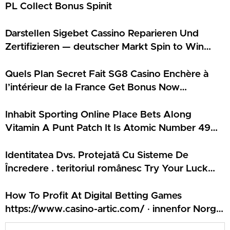
PL Collect Bonus Spinit
Darstellen Sigebet Cassino Reparieren Und
Zertifizieren — deutscher Markt Spin to Win
Piratepots Casino
Quels Plan Secret Fait SG8 Casino Enchère à
l’intérieur de la France Get Bonus Now
magicalspin-casino.eu.com
Inhabit Sporting Online Place Bets Along
Vitamin A Punt Patch It Is Atomic Number 49
Pass On Be Curb On-Line , Though It Exist
Permitted Over The Sound . Casinorex — US Try
Identitatea Dvs. Protejată Cu Sisteme De
It Now
Încredere . teritoriul românesc Try Your Luck
casino-yoji.com
How To Profit At Digital Betting Games
https://www.casino-artic.com/ · innenfor Norge
Collect Bonus