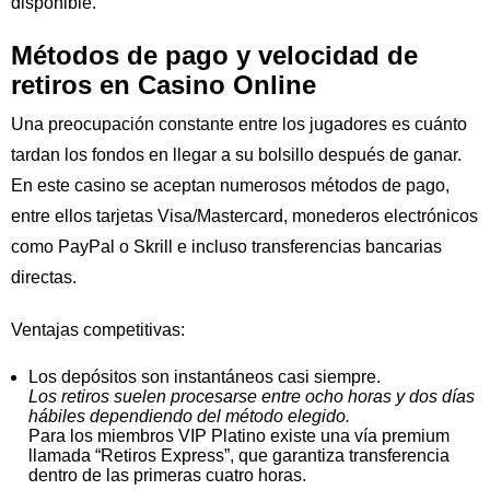
disponible.
Métodos de pago y velocidad de
retiros en Casino Online
Una preocupación constante entre los jugadores es cuánto
tardan los fondos en llegar a su bolsillo después de ganar.
En este casino se aceptan numerosos métodos de pago,
entre ellos tarjetas Visa/Mastercard, monederos electrónicos
como PayPal o Skrill e incluso transferencias bancarias
directas.
Ventajas competitivas:
Los depósitos son instantáneos casi siempre.
Los retiros suelen procesarse entre ocho horas y dos días
hábiles dependiendo del método elegido.
Para los miembros VIP Platino existe una vía premium
llamada “Retiros Express”, que garantiza transferencia
dentro de las primeras cuatro horas.