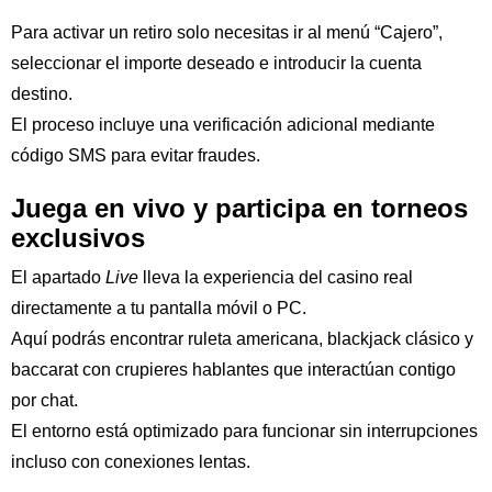
Para activar un retiro solo necesitas ir al menú “Cajero”,
seleccionar el importe deseado e introducir la cuenta
destino.
El proceso incluye una verificación adicional mediante
código SMS para evitar fraudes.
Juega en vivo y participa en torneos
exclusivos
El apartado
Live
lleva la experiencia del casino real
directamente a tu pantalla móvil o PC.
Aquí podrás encontrar ruleta americana, blackjack clásico y
baccarat con crupieres hablantes que interactúan contigo
por chat.
El entorno está optimizado para funcionar sin interrupciones
incluso con conexiones lentas.