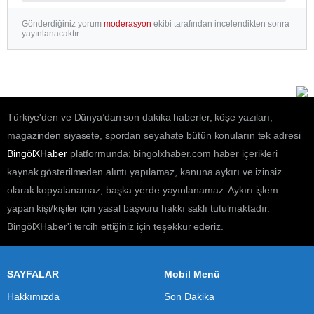
Gönderdiğiniz yorum
moderasyon
ekibi tarafından incelendikten sonra
yayınlanacaktır.
Türkiye'den ve Dünya’dan son dakika haberler, köşe yazıları,
magazinden siyasete, spordan seyahate bütün konuların tek adresi
BingölXHaber
platformunda; bingolxhaber.com haber içerikleri
kaynak gösterilmeden alıntı yapılamaz, kanuna aykırı ve izinsiz
olarak kopyalanamaz, başka yerde yayınlanamaz. Aykırı işlem
yapan kişi/kişiler için yasal başvuru hakkı saklı tutulmaktadır.
BingölXHaber'i tercih ettiğiniz için teşekkür ederiz.
SAYFALAR
Mobil Menü
Hakkımızda
Son Dakika