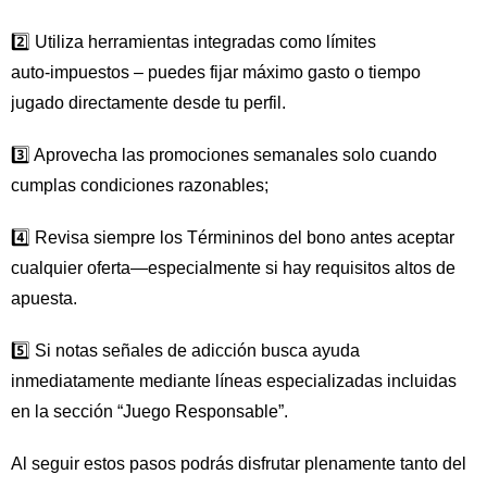
2️⃣ Utiliza herramientas integradas como límites
auto‑impuestos – puedes fijar máximo gasto o tiempo
jugado directamente desde tu perfil.
3️⃣ Aprovecha las promociones semanales solo cuando
cumplas condiciones razonables;
4️⃣ Revisa siempre los Términinos del bono antes aceptar
cualquier oferta—especialmente si hay requisitos altos de
apuesta.
5️⃣ Si notas señales de adicción busca ayuda
inmediatamente mediante líneas especializadas incluidas
en la sección “Juego Responsable”.
Al seguir estos pasos podrás disfrutar plenamente tanto del