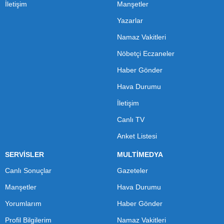
İletişim
Manşetler
Yazarlar
Namaz Vakitleri
Nöbetçi Eczaneler
Haber Gönder
Hava Durumu
İletişim
Canlı TV
Anket Listesi
SERVİSLER
MULTİMEDYA
Canlı Sonuçlar
Gazeteler
Manşetler
Hava Durumu
Yorumlarım
Haber Gönder
Profil Bilgilerim
Namaz Vakitleri