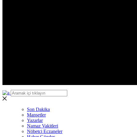
Zonguldak
Aksaray
Bayburt
Karaman
Kırıkkale
Batman
Şırnak
Bartın
Ardahan
Iğdır
Yalova
Karabük
Kilis
Osmaniye
Düzce
Son Dakika
Manşetler
Yazarlar
Namaz Vakitleri
Nöbetçi Eczaneler
Haber Gönder