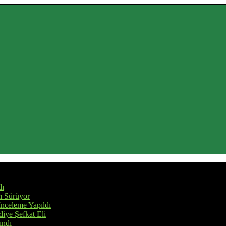
dı
rı Sürüyor
İnceleme Yapıldı
iye Şefkat Eli
ındı