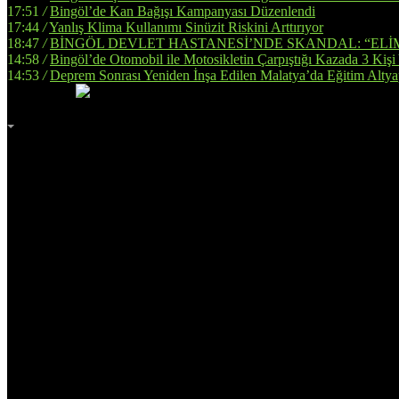
17:51
/
Bingöl’de Kan Bağışı Kampanyası Düzenlendi
17:44
/
Yanlış Klima Kullanımı Sinüzit Riskini Arttırıyor
18:47
/
BİNGÖL DEVLET HASTANESİ’NDE SKANDAL: “ELİ
14:58
/
Bingöl’de Otomobil ile Motosikletin Çarpıştığı Kazada 3 Kişi
14:53
/
Deprem Sonrası Yeniden İnşa Edilen Malatya’da Eğitim Altya
İmsak
Vakti
02:00
Bingöl
AZ BULUTLU
32°
Adana
Adıyaman
Afyonkarahisar
Ağrı
Amasya
Ankara
Antalya
Artvin
Aydın
Balıkesir
Bilecik
Bingöl
Bitlis
Bolu
Burdur
Bursa