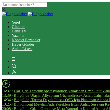
Yerel
Gündem
Canlı TV
Yazarlar
Nöbetçi Eczaneler
Haber Gönder
Anket Listesi
16:37
/
Elazığ’da Tefecilik operasyonunda yakalanan 6 zanlı tutuklan
13:39
/
Bingöl’de Ulaşım Altyapısını Güçlendirecek Asfalt Çalışmala
14:34
/
Bingöl’de, Tarıma Dayalı İhtisas OSB İçin Planlanan Alanda 
13:25
/
Bingöl Kent Meydanı’nda Yürekleri Isıtan Anlar: Susayan Ked
20:08
/
Bingöl’de Çıkan Orman ve Mera Yangınları Kontrol Altına Al