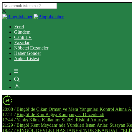
Yerel
Gündem
Canlı TV
Yazarlar
Nöbetçi Eczaneler
Haber Gönder
Anket Listesi
20:08
/
Bingöl’de Çıkan Orman ve Mera Yangınları Kontrol Altına Al
17:51
/
Bingöl’de Kan Bağışı Kampanyası Düzenlendi
17:44
/
Yanlış Klima Kullanımı Sinüzit Riskini Arttırıyor
21:29
/
Bingöl Kent Meydanı’nda Yürekleri Isıtan Anlar: Susayan Ked
18:47
/
BİNGÖL DEVLET HASTANESİ’NDE SKANDAL: “ELİ