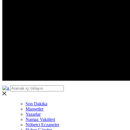
Zonguldak
Aksaray
Bayburt
Karaman
Kırıkkale
Batman
Şırnak
Bartın
Ardahan
Iğdır
Yalova
Karabük
Kilis
Osmaniye
Düzce
Son Dakika
Manşetler
Yazarlar
Namaz Vakitleri
Nöbetçi Eczaneler
Haber Gönder