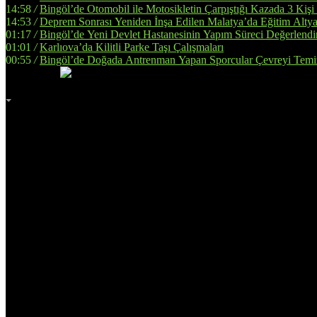
14:58
/
Bingöl’de Otomobil ile Motosikletin Çarpıştığı Kazada 3 Kişi
14:53
/
Deprem Sonrası Yeniden İnşa Edilen Malatya’da Eğitim Altya
01:17
/
Bingöl’de Yeni Devlet Hastanesinin Yapım Süreci Değerlendir
01:01
/
Karlıova’da Kilitli Parke Taşı Çalışmaları
00:55
/
Bingöl’de Doğada Antrenman Yapan Sporcular Çevreyi Temi
İmsak
Vakti
02:00
Bingöl
AZ BULUTLU
32°
Adana
Adıyaman
Afyonkarahisar
Ağrı
Amasya
Ankara
Antalya
Artvin
Aydın
Balıkesir
Bilecik
Bingöl
Bitlis
Bolu
Burdur
Bursa