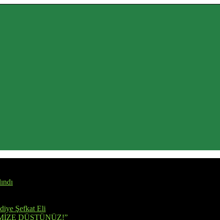
ındı
iye Şefkat Eli
MİZE DÜŞTÜNÜZ!”