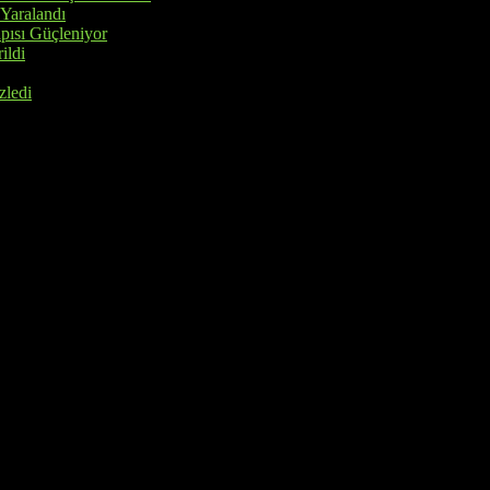
 Yaralandı
pısı Güçleniyor
ildi
zledi