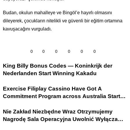
Budan, okulun mahalleye ve Bingöl’e hayırlı olmasını
dileyerek, çocukların nitelikli ve güvenli bir eğitim ortamına
kavuşacağını vurguladı.
0
0
0
0
0
0
King Billy Bonus Codes — Koninkrijk der
Nederlanden Start Winning Kakadu
Exercise Filiplay Cassino Have Got A
Commitment Program across Australia Start
Playing Fairgo Casino Bonus
Nie Zakład Niezbędne Wraz Otrzymujemy
Nagrodę Sala Operacyjna Uwolnić Wyłącza
Się · Polska Play Instantly https://www.casino-