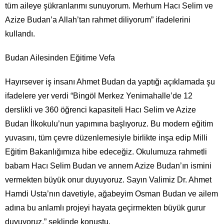
tüm aileye şükranlarımı sunuyorum. Merhum Hacı Selim ve
Azize Budan’a Allah’tan rahmet diliyorum” ifadelerini
kullandı.
Budan Ailesinden Eğitime Vefa
Hayırsever iş insanı Ahmet Budan da yaptığı açıklamada şu
ifadelere yer verdi “Bingöl Merkez Yenimahalle’de 12
derslikli ve 360 öğrenci kapasiteli Hacı Selim ve Azize
Budan İlkokulu’nun yapımına başlıyoruz. Bu modern eğitim
yuvasını, tüm çevre düzenlemesiyle birlikte inşa edip Milli
Eğitim Bakanlığımıza hibe edeceğiz. Okulumuza rahmetli
babam Hacı Selim Budan ve annem Azize Budan’ın ismini
vermekten büyük onur duyuyoruz. Sayın Valimiz Dr. Ahmet
Hamdi Usta’nın davetiyle, ağabeyim Osman Budan ve ailem
adına bu anlamlı projeyi hayata geçirmekten büyük gurur
duyuyoruz.” şeklinde konuştu.