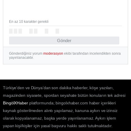
En az 10 karakter gerekli
Gönder
Gönderdiğiniz yorum
moderasyon
ekibi tarafından incelendikten sonra
yayınlanacaktır.
Türkiye'den ve Dünya’dan son dakika haberler, köşe yazıları,
magazinden siyasete, spordan seyahate bütün konuların tek adresi
BingölXHaber
platformunda; bingolxhaber.com haber içerikleri
kaynak gösterilmeden alıntı yapılamaz, kanuna aykırı ve izinsiz
olarak kopyalanamaz, başka yerde yayınlanamaz. Aykırı işlem
yapan kişi/kişiler için yasal başvuru hakkı saklı tutulmaktadır.