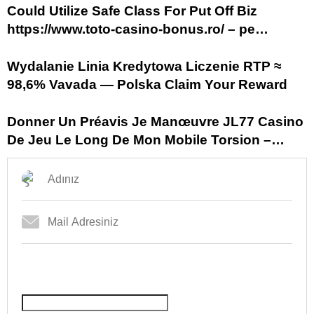
browinner.pl/
Could Utilize Safe Class For Put Off Biz
https://www.toto-casino-bonus.ro/ – pe
teritoriul României Play & Claim
Wydalanie Linia Kredytowa Liczenie RTP ≈
98,6% Vavada — Polska Claim Your Reward
Donner Un Préavis Je Manœuvre JL77 Casino
De Jeu Le Long De Mon Mobile Torsion –
France Get Free Bonus lecrinmusical.fr