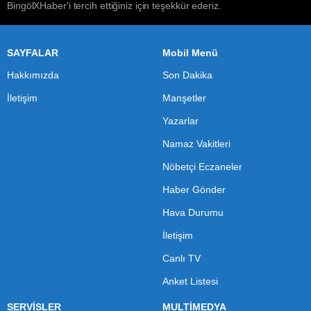
BingölXHaber'i tercih ettiğiniz için teşekkür ederiz.
SAYFALAR
Mobil Menü
Hakkımızda
Son Dakika
İletişim
Manşetler
Yazarlar
Namaz Vakitleri
Nöbetçi Eczaneler
Haber Gönder
Hava Durumu
İletişim
Canlı TV
Anket Listesi
SERVİSLER
MULTİMEDYA