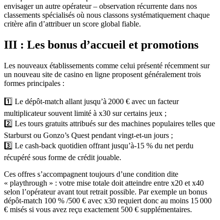
envisager un autre opérateur – observation récurrente dans nos
classements spécialisés où nous classons systématiquement chaque
critère afin d’attribuer un score global fiable.
III : Les bonus d’accueil et promotions
Les nouveaux établissements comme celui présenté récemment sur
un nouveau site de casino en ligne proposent généralement trois
formes principales :
1️⃣ Le dépôt‑match allant jusqu’à 2000 € avec un facteur
multiplicateur souvent limité à x30 sur certains jeux ;
2️⃣ Les tours gratuits attribués sur des machines populaires telles que
Starburst ou Gonzo’s Quest pendant vingt‑et‑un jours ;
3️⃣ Le cash‑back quotidien offrant jusqu’à‑15 % du net perdu
récupéré sous forme de crédit jouable.
Ces offres s’accompagnent toujours d’une condition dite
« playthrough » : votre mise totale doit atteindre entre x20 et x40
selon l’opérateur avant tout retrait possible. Par exemple un bonus
dépôt‑match 100 % /500 € avec x30 requiert donc au moins 15 000
€ misés si vous avez reçu exactement 500 € supplémentaires.