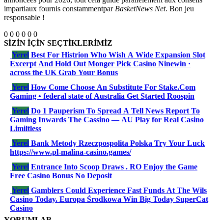
impartiaux fournis constammentpar
BasketNews Net
. Bon jeu
responsable !
0
0
0
0
0
0
SİZİN İÇİN SEÇTİKLERİMİZ
Yerel
Best For Histrion Who Wish A Wide Expansion Slot
Excerpt And Hold Out Monger Pick Casino Ninewin ·
across the UK Grab Your Bonus
Yerel
How Come Choose An Substitute For Stake.Com
Gaming • federal state of Australia Get Started Roospin
Yerel
Do 1 Pauperism To Spread A Tell News Report To
Gaming Inwards The Cassino — AU Play for Real Casino
Limiltless
Yerel
Bank Metody Rzeczpospolita Polska Try Your Luck
https://www.pl-malina-casino.games/
Yerel
Entrance Into Scoop Draws . RO Enjoy the Game
Free Casino Bonus No Deposit
Yerel
Gamblers Could Experience Fast Funds At The Wils
Casino Today. Europa Środkowa Win Big Today SuperCat
Casino
YORUMLAR