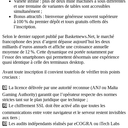
Variété infinie : plus de deux mille machines à sous différentes
et une trentaine de variantes de tables sont accessibles
simultanément ;
Bonus attractifs : bienvenue généreuse souvent supérieure
à 100 % du premier dépôt et tours gratuits offerts dès
l’inscription.
Selon le dernier rapport publié par Basketnews.Net, le marché
francophone des jeux d’argent dépasse aujourd’hui les deux
milliards d’euros annuels et affiche une croissance annuelle
moyenne de 12 %. Cette dynamique est portée notamment par
l’essor des smartphones qui permettent désormais une expérience
quasi identique à celle des terminaux desktop.
Avant toute inscription il convient toutefois de vérifier trois points
cruciaux :
1️⃣ La licence délivrée par une autorité reconnue (ANJ ou Malta
Gaming Authority) garantit que l’opérateur respecte des normes
strictes tant sur le plan juridique que technique ;
2️⃣ Le chiffrement SSL doit être activé afin que toutes les
communications entre votre navigateur et le serveur restent invisibles
aux tiers ;
3️⃣ Les audits indépendants réalisés par eCOGRA ou iTech Labs