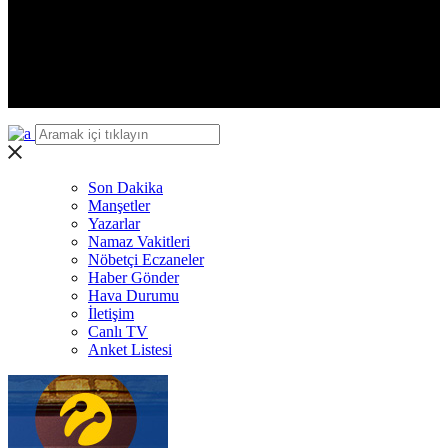
Iğdır
Yalova
Karabük
Kilis
Osmaniye
Düzce
Son Dakika
Manşetler
Yazarlar
Namaz Vakitleri
Nöbetçi Eczaneler
Haber Gönder
Hava Durumu
İletişim
Canlı TV
Anket Listesi