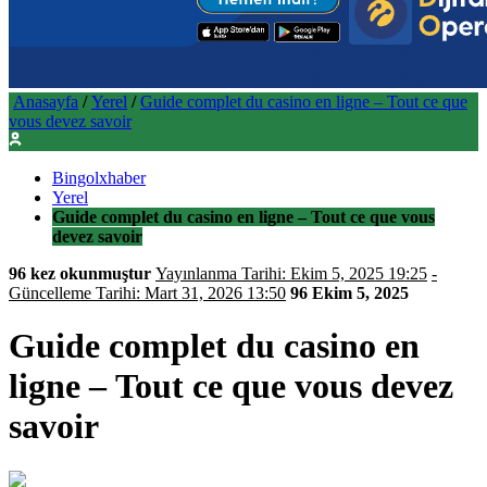
Anasayfa
/
Yerel
/
Guide complet du casino en ligne – Tout ce que
vous devez savoir
Bingolxhaber
Yerel
Guide complet du casino en ligne – Tout ce que vous
devez savoir
96 kez okunmuştur
Yayınlanma Tarihi: Ekim 5, 2025 19:25
-
Güncelleme Tarihi: Mart 31, 2026 13:50
96
Ekim 5, 2025
Guide complet du casino en
ligne – Tout ce que vous devez
savoir