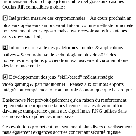
tridimensionnels où chaque jeton semble réel grâce aux casques
Oculus Rift compatibles mobile ;
2️⃣ Intégration massive des cryptomonnaies – Au cours prochain an
plusieurs opérateurs annonceront Bitcoin comme méthode principale
non seulement pour déposer mais aussi recevoir gains instantanés
sans conversion fiat ;
3️⃣ Influence croissante des plateformes mobiles & applications
natives – Selon notre veille technologique plus de 80 % des
nouvelles inscriptions proviendront exclusivement via smartphone
dès leur lancement ;
4️⃣ Développement des jeux “skill‑based” mêlant stratégie
vidéo‑gaming & pari traditionnel – Pensez aux tournois eSports
intégrés où compétence joue autant rôle économique que hasard pur.
Basketnews.Net prévoit également qu’en raison du renforcement
réglementaire européen certaines licences locales devront offrir
davantage transparence quant aux algorithmes RNG utilisés dans
ces nouvelles expériences immersives.
Ces évolutions promettent non seulement plus divers divertissements
mais également exigences accrues concernant sécurité digitale —