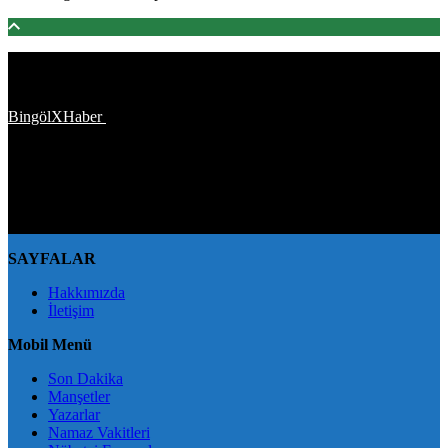
Türkiye'den ve Dünya’dan son dakika haberler, köşe yazıları,
magazinden siyasete, spordan seyahate bütün konuların tek adresi
BingölXHaber
platformunda; bingolxhaber.com haber içerikleri
kaynak gösterilmeden alıntı yapılamaz, kanuna aykırı ve izinsiz
olarak kopyalanamaz, başka yerde yayınlanamaz. Aykırı işlem
yapan kişi/kişiler için yasal başvuru hakkı saklı tutulmaktadır.
BingölXHaber'i tercih ettiğiniz için teşekkür ederiz.
SAYFALAR
Hakkımızda
İletişim
Mobil Menü
Son Dakika
Manşetler
Yazarlar
Namaz Vakitleri