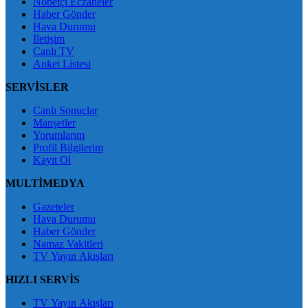
Nöbetçi Eczaneler
Haber Gönder
Hava Durumu
İletişim
Canlı TV
Anket Listesi
SERVİSLER
Canlı Sonuçlar
Manşetler
Yorumlarım
Profil Bilgilerim
Kayıt Ol
MULTİMEDYA
Gazeteler
Hava Durumu
Haber Gönder
Namaz Vakitleri
TV Yayın Akışları
HIZLI SERVİS
TV Yayın Akışları