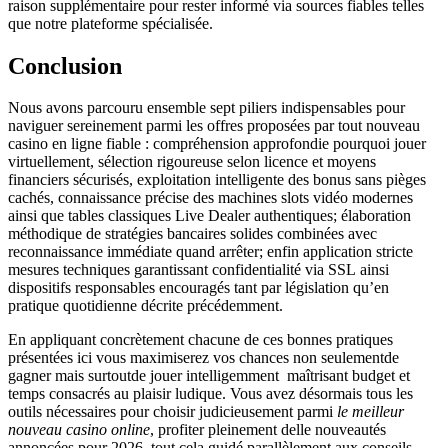
raison supplémentaire pour rester informé via sources fiables telles
que notre plateforme spécialisée.
Conclusion
Nous avons parcouru ensemble sept piliers indispensables pour
naviguer sereinement parmi les offres proposées par tout nouveau
casino en ligne fiable : compréhension approfondie pourquoi jouer
virtuellement, sélection rigoureuse selon licence et moyens
financiers sécurisés, exploitation intelligente des bonus sans pièges
cachés, connaissance précise des machines slots vidéo modernes
ainsi que tables classiques Live Dealer authentiques; élaboration
méthodique de stratégies bancaires solides combinées avec
reconnaissance immédiate quand arrêter; enfin application stricte
mesures techniques garantissant confidentialité via SSL ainsi
dispositifs responsables encouragés tant par législation qu’en
pratique quotidienne décrite précédemment.
En appliquant concrètement chacune de ces bonnes pratiques
présentées ici vous maximiserez vos chances non seulementde
gagner mais surtoutde jouer intelligemment ­ maîtrisant budget et
temps consacrés au plaisir ludique.​ Vous avez désormais tous les
outils nécessaires pour choisir judicieusement parmi
le meilleur
nouveau casino online
, profiter pleinement delle nouveautés
annoncées pour 2026, tout cela guidé parallèlement aux conseils