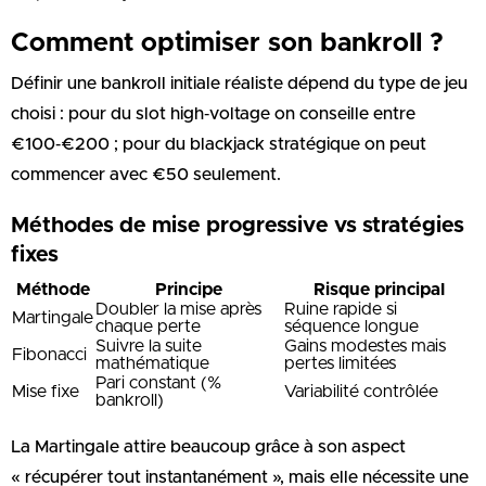
Comment optimiser son bankroll ?
Définir une bankroll initiale réaliste dépend du type de jeu
choisi : pour du slot high‑voltage on conseille entre
€100‑€200 ; pour du blackjack stratégique on peut
commencer avec €50 seulement.
Méthodes de mise progressive vs stratégies
fixes
Méthode
Principe
Risque principal
Doubler la mise après
Ruine rapide si
Martingale
chaque perte
séquence longue
Suivre la suite
Gains modestes mais
Fibonacci
mathématique
pertes limitées
Pari constant (%
Mise fixe
Variabilité contrôlée
bankroll)
La Martingale attire beaucoup grâce à son aspect
« récupérer tout instantanément », mais elle nécessite une