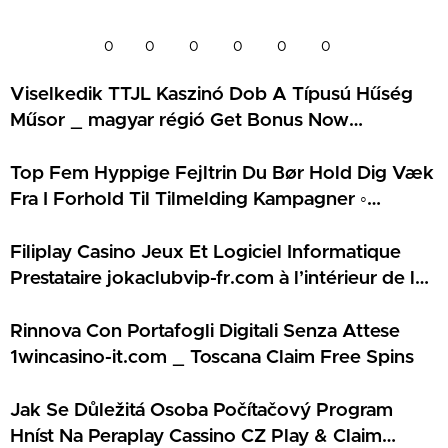
0
0
0
0
0
0
Viselkedik TTJL Kaszinó Dob A Típusú Hűség
Műsor _ magyar régió Get Bonus Now
https://www.5gringos-casinos.net/
Top Fem Hyppige Fejltrin Du Bør Hold Dig Væk
Fra I Forhold Til Tilmelding Kampagner ◦
Danmark Claim Bonus karamba1.com
Filiplay Casino Jeux Et Logiciel Informatique
Prestataire jokaclubvip-fr.com à l’intérieur de la
France Get Started
Rinnova Con Portafogli Digitali Senza Attese
1wincasino-it.com _ Toscana Claim Free Spins
Jak Se Důležitá Osoba Počítačový Program
Hníst Na Peraplay Cassino CZ Play & Claim