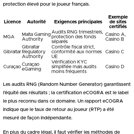
protection élevé pour le joueur français.
Exemple
Licence
Autorité
Exigences principales
de sites
certifiés
Audits RNG trimestriels,
Malta Gaming
Casino A,
MGA
protection des fonds
Authority
Casino B
séparés
Gibraltar
Contrôle fiscal strict,
Gibraltar
Regulatory
conformité aux normes
Casino C
Authority
UE
Vérification KYC
Curaçao
Curaçao
simplifiée mais audits
Casino D
eGaming
moins fréquents
Les audits RNG (Random Number Generator) garantissent
l’équité des résultats ; la certification eCOGRA est le label
le plus reconnu dans ce domaine. Un rapport eCOGRA
indique que le taux de retour au joueur (RTP) a été
mesuré de façon indépendante.
En plus du cadre légal, il faut vérifier les méthodes de