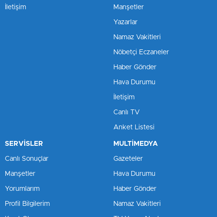
İletişim
Manşetler
Yazarlar
Namaz Vakitleri
Nöbetçi Eczaneler
Haber Gönder
Hava Durumu
İletişim
Canlı TV
Anket Listesi
SERVİSLER
MULTİMEDYA
Canlı Sonuçlar
Gazeteler
Manşetler
Hava Durumu
Yorumlarım
Haber Gönder
Profil Bilgilerim
Namaz Vakitleri