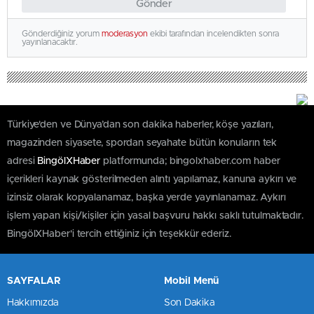
Gönder
Gönderdiğiniz yorum
moderasyon
ekibi tarafından incelendikten sonra
yayınlanacaktır.
Türkiye'den ve Dünya’dan son dakika haberler, köşe yazıları,
magazinden siyasete, spordan seyahate bütün konuların tek
adresi
BingölXHaber
platformunda; bingolxhaber.com haber
içerikleri kaynak gösterilmeden alıntı yapılamaz, kanuna aykırı ve
izinsiz olarak kopyalanamaz, başka yerde yayınlanamaz. Aykırı
işlem yapan kişi/kişiler için yasal başvuru hakkı saklı tutulmaktadır.
BingölXHaber'i tercih ettiğiniz için teşekkür ederiz.
SAYFALAR
Mobil Menü
Hakkımızda
Son Dakika