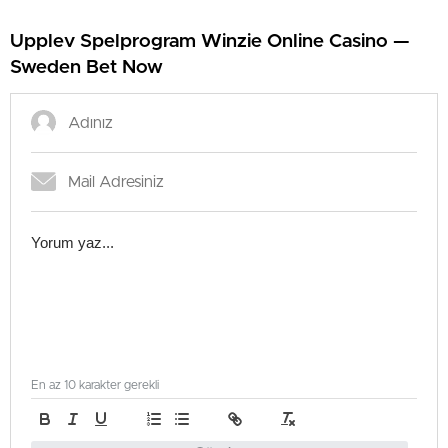
https://www.betano-bonus.cz/
Upplev Spelprogram Winzie Online Casino —
Sweden Bet Now
En az 10 karakter gerekli