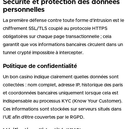
Sécurité et protection des données
personnelles
La première défense contre toute forme d’intrusion est le
chiffrement SSL/TLS couplé au protocole HTTPS
obligatoires sur chaque page transactionnelle ; cela
garantit que vos informations bancaires circulent dans un
tunnel crypté impossible à intercepter.
Politique de confidentialité
Un bon casino indique clairement quelles données sont
collectées : nom complet, adresse IP, historique des paris
et coordonnées bancaires uniquement lorsque cela est
indispensable au processus KYC (Know Your Customer).
Ces informations sont stockées sur serveurs situés dans
l’UE afin d’être couvertes par le RGPD.