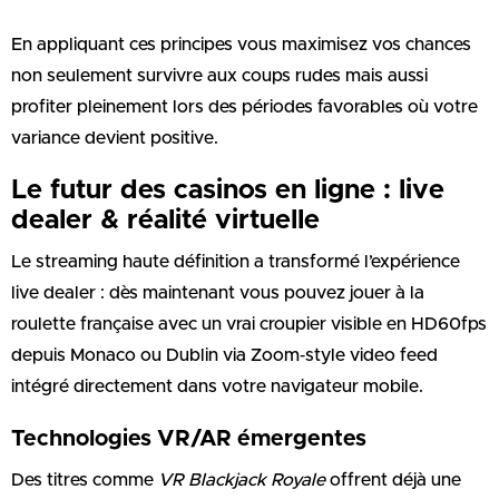
En appliquant ces principes vous maximisez vos chances
non seulement survivre aux coups rudes mais aussi
profiter pleinement lors des périodes favorables où votre
variance devient positive.
Le futur des casinos en ligne : live
dealer & réalité virtuelle
Le streaming haute définition a transformé l’expérience
live dealer : dès maintenant vous pouvez jouer à la
roulette française avec un vrai croupier visible en HD60fps
depuis Monaco ou Dublin via Zoom‑style video feed
intégré directement dans votre navigateur mobile.
Technologies VR/AR émergentes
Des titres comme
VR Blackjack Royale
offrent déjà une