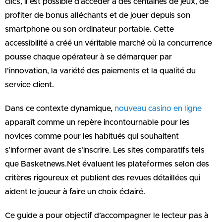
clics, il est possible d’accéder à des centaines de jeux, de
profiter de bonus alléchants et de jouer depuis son
smartphone ou son ordinateur portable. Cette
accessibilité a créé un véritable marché où la concurrence
pousse chaque opérateur à se démarquer par
l’innovation, la variété des paiements et la qualité du
service client.
Dans ce contexte dynamique,
nouveau casino en ligne
apparaît comme un repère incontournable pour les
novices comme pour les habitués qui souhaitent
s’informer avant de s’inscrire. Les sites comparatifs tels
que Basketnews.Net évaluent les plateformes selon des
critères rigoureux et publient des revues détaillées qui
aident le joueur à faire un choix éclairé.
Ce guide a pour objectif d’accompagner le lecteur pas à