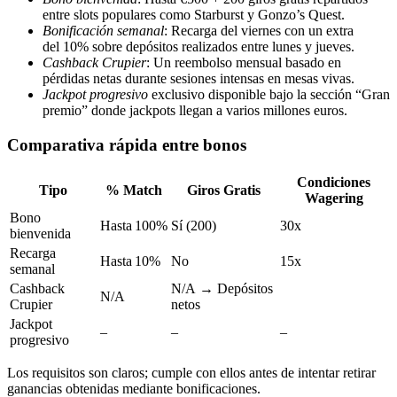
entre slots populares como Starburst y Gonzo’s Quest.
Bonificación semanal
: Recarga del viernes con un extra
del 10% sobre depósitos realizados entre lunes y jueves.
Cashback Crupier
: Un reembolso mensual basado en
pérdidas netas durante sesiones intensas en mesas vivas.
Jackpot progresivo
exclusivo disponible bajo la sección “Gran
premio” donde jackpots llegan a varios millones euros.
Comparativa rápida entre bonos
Condiciones
Tipo
% Match
Giros Gratis
Wagering
Bono
Hasta 100%
Sí (200)
30x
bienvenida
Recarga
Hasta 10%
No
15x
semanal
Cashback
N/A → Depósitos
N/A
Crupier
netos
Jackpot
–
–
–
progresivo
Los requisitos son claros; cumple con ellos antes de intentar retirar
ganancias obtenidas mediante bonificaciones.