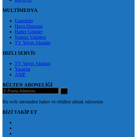
MULTİMEDYA
Gazeteler
Hava Durumu
Haber Gönder
Namaz Vakitleri
TV Yayın Akışları
HIZLI SERVİS
TV Yayın Akışları
Yazarlar
AMP
BÜLTEN ABONELİĞİ
+
Bu web sitesinden haber ve ebülten almak istiyorum
BİZİ TAKİP ET