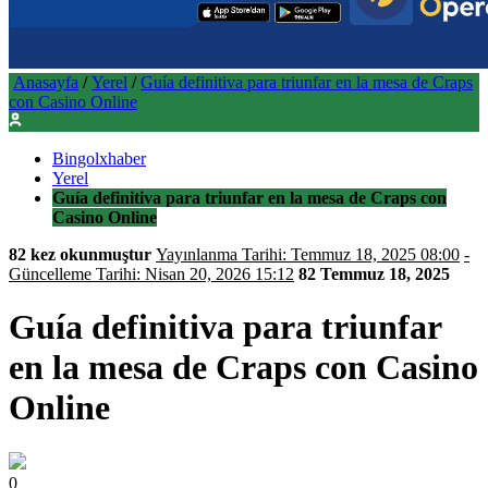
Anasayfa
/
Yerel
/
Guía definitiva para triunfar en la mesa de Craps
con Casino Online
Bingolxhaber
Yerel
Guía definitiva para triunfar en la mesa de Craps con
Casino Online
82 kez okunmuştur
Yayınlanma Tarihi: Temmuz 18, 2025 08:00
-
Güncelleme Tarihi: Nisan 20, 2026 15:12
82
Temmuz 18, 2025
Guía definitiva para triunfar
en la mesa de Craps con Casino
Online
0