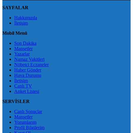
SAYFALAR
Hakkımızda
İletişim
Mobil Menü
Son Dakika
Manşetler
Yazarlar
Namaz Vakitleri
Nöbetçi Eczaneler
Haber Gönder
Hava Durumu
İletişim
Canlı TV
Anket Listesi
SERVİSLER
Canlı Sonuçlar
Manşetler
Yorumlarım
Profil Bilgilerim
Kayıt Ol