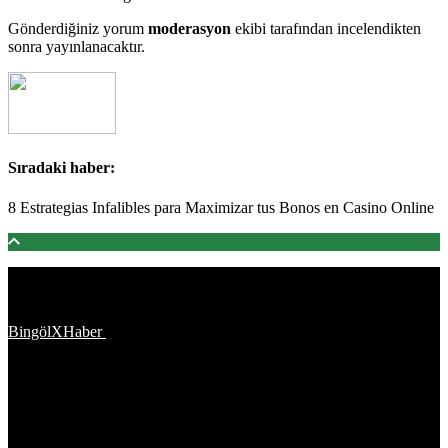
Gönderdiğiniz yorum
moderasyon
ekibi tarafından incelendikten
sonra yayınlanacaktır.
Sıradaki haber:
8 Estrategias Infalibles para Maximizar tus Bonos en Casino Online
Türkiye'den ve Dünya’dan son dakika haberler, köşe yazıları,
magazinden siyasete, spordan seyahate bütün konuların tek adresi
BingölXHaber
platformunda; bingolxhaber.com haber içerikleri
kaynak gösterilmeden alıntı yapılamaz, kanuna aykırı ve izinsiz
olarak kopyalanamaz, başka yerde yayınlanamaz. Aykırı işlem
yapan kişi/kişiler için yasal başvuru hakkı saklı tutulmaktadır.
BingölXHaber'i tercih ettiğiniz için teşekkür ederiz.