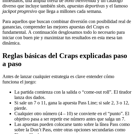
inmediatos, una amplia oferta de
bono bienvenida
y un catálogo
diverso que incluye también
slots
,
apuestas deportivas
y el famoso
jackpot progresivo
que llega a millones cada semana.
Para aquellos que buscan combinar diversión con posibilidad real de
ganancias, comprender las mejores apuestas del Craps es
fundamental. A continuación desglosamos todo lo necesario para
iniciar con buen pie y maximizar tus resultados en esta mesa tan
dinámica.
Reglas básicas del Craps explicadas paso
a paso
Antes de lanzar cualquier estrategia es clave entender cómo
funciona el juego:
La partida comienza con la salida o “come‑out roll”. El tirador
lanza dos dados.
Si sale un 7 o 11, gana la apuesta Pass Line; si sale 2, 3 o 12,
pierde.
Cualquier otro número (4 – 10) se convierte en el “punto”. El
objetivo pasa a ser repetir ese número antes que salga un 7.
Las apuestas pueden colocarse tanto sobre la línea Pass como
sobre la Don’t Pass, entre otras opciones secundarias como