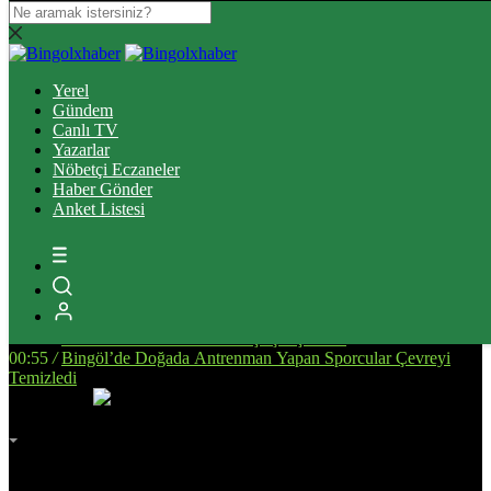
20:08
/
Bingöl’de Çıkan Orman ve Mera Yangınları Kontrol Altına
Alındı
Yerel
17:51
/
Bingöl’de Kan Bağışı Kampanyası Düzenlendi
Gündem
17:44
/
Yanlış Klima Kullanımı Sinüzit Riskini Arttırıyor
Canlı TV
21:29
/
Bingöl Kent Meydanı’nda Yürekleri Isıtan Anlar: Susayan
Yazarlar
Kediye Şefkat Eli
Nöbetçi Eczaneler
18:47
/
BİNGÖL DEVLET HASTANESİ’NDE SKANDAL:
Haber Gönder
“ELİMİZE DÜŞTÜNÜZ!”
Anket Listesi
14:58
/
Bingöl’de Otomobil ile Motosikletin Çarpıştığı Kazada 3
Kişi Yaralandı
14:53
/
Deprem Sonrası Yeniden İnşa Edilen Malatya’da Eğitim
Altyapısı Güçleniyor
01:17
/
Bingöl’de Yeni Devlet Hastanesinin Yapım Süreci
Değerlendirildi
01:01
/
Karlıova’da Kilitli Parke Taşı Çalışmaları
00:55
/
Bingöl’de Doğada Antrenman Yapan Sporcular Çevreyi
Temizledi
İmsak
Vakti
02:00
Bingöl
AZ BULUTLU
32°
Adana