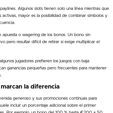
paylines. Algunos slots tienen solo una línea mientras que
as activas, mayor es la posibilidad de combinar símbolos y
cuencia.
 de apuesta o wagering de los bonos. Un bono sin
pero resultar difícil de retirar si exige multiplicar el
lgunos jugadores prefieren los juegos con baja
buscan ganancias pequeñas pero frecuentes para mantener
.
marcan la diferencia
venida generoso y sus promociones continuas para
uele incluir un porcentaje adicional sobre el primer
lares. Por ejemplo, un bono del 100 % hasta €200 + 50