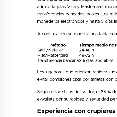
admite tarjetas Visa y Mastercard, moned
transferencias bancarias locales. Los re
monederos electrónicos y hasta 5 días la
A continuación se muestra una tabla comp
Método
Tiempo medio de r
Skrill/Neteller
24‑48 h
Visa/Mastercard
48‑72 h
Transferencia bancaria
3‑5 días laborables
Los jugadores que priorizan rapidez sue
evitar comisiones opta por tarjetas con 
Según estadísticas del sector, el 85 % de
e‑wallets por su rapidez y seguridad per
Experiencia con crupieres