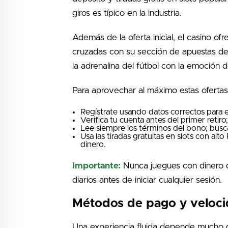
giros es típico en la industria.
Además de la oferta inicial, el casino 
cruzadas con su sección de apuestas de
la adrenalina del fútbol con la emoción d
Para aprovechar al máximo estas ofertas
Regístrate usando datos correctos para ev
Verifica tu cuenta antes del primer retir
Lee siempre los términos del bono; bus
Usa las tiradas gratuitas en slots con alt
dinero.
Importante:
Nunca juegues con dinero q
diarios antes de iniciar cualquier sesión.
Métodos de pago y velocid
Una experiencia fluida depende mucho d