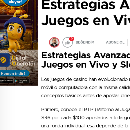
Estrategias A
Juegos en Vi
0
BEĞENDİM
ABONE OL
Estrategias Avanzad
Juegos en Vivo y Sl
Los juegos de casino han evolucionado 
móvil o computadora con la misma calida
conceptos básicos antes de apostar diner
Primero, conoce el RTP (Retorno al Jug
$96 por cada $100 apostados a lo largo 
una ronda individual; esa depende de la v