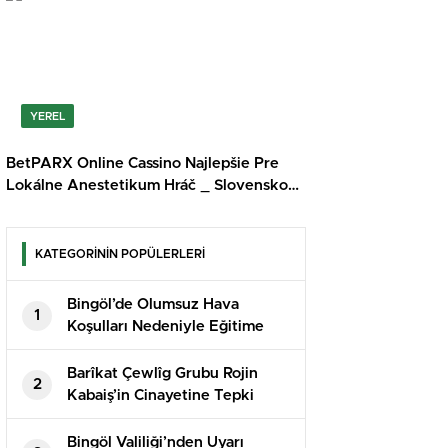
YEREL
BetPARX Online Cassino Najlepšie Pre
Lokálne Anestetikum Hráč _ Slovensko
Get Free Bonus Energy Kasino
KATEGORİNİN POPÜLERLERİ
Bingöl’de Olumsuz Hava
1
Koşulları Nedeniyle Eğitime
Ara Verildi
Barîkat Çewlîg Grubu Rojin
2
Kabaiş’in Cinayetine Tepki
Gösterdi: “Adalet İstiyoruz”
Bingöl Valiliği’nden Uyarı