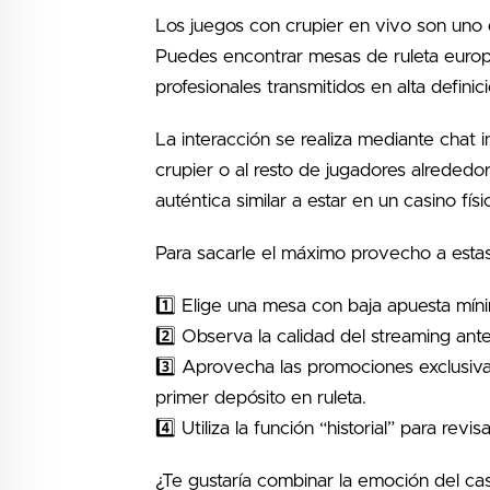
Los juegos con crupier en vivo son uno 
Puedes encontrar mesas de ruleta europe
profesionales transmitidos en alta defini
La interacción se realiza mediante chat
crupier o al resto de jugadores alrededo
auténtica similar a estar en un casino físi
Para sacarle el máximo provecho a esta
1️⃣ Elige una mesa con baja apuesta mínim
2️⃣ Observa la calidad del streaming ante
3️⃣ Aprovecha las promociones exclusiv
primer depósito en ruleta.
4️⃣ Utiliza la función “historial” para rev
¿Te gustaría combinar la emoción del ca