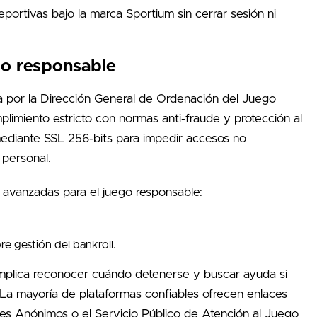
eportivas bajo la marca Sportium sin cerrar sesión ni
go responsable
da por la Dirección General de Ordenación del Juego
limiento estricto con normas anti‑fraude y protección al
mediante SSL 256‑bits para impedir accesos no
 personal.
s avanzadas para el juego responsable:
e gestión del bankroll.
mplica reconocer cuándo detenerse y buscar ayuda si
. La mayoría de plataformas confiables ofrecen enlaces
es Anónimos o el Servicio Público de Atención al Juego