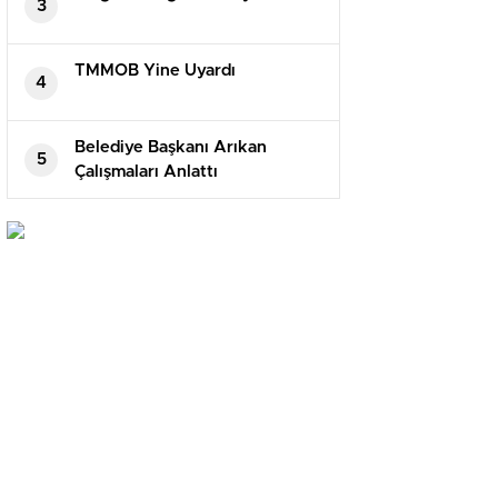
3
TMMOB Yine Uyardı
4
Belediye Başkanı Arıkan
5
Çalışmaları Anlattı