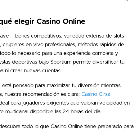
qué elegir Casino Online
 clave —bonos competitivos, variedad extensa de slots
 crupieres en vivo profesionales, métodos rápidos de
 todo lo necesario para una experiencia completa y
stas deportivas bajo Sportium permite diversificar tu
ma ni crear nuevas cuentas.
 está pensado para maximizar tu diversión mientras
as, nuestra recomendación es clara:
Casino Cirsa
eal para jugadores exigentes que valoran velocidad en
te multicanal disponible las 24 horas del día.
descubre todo lo que Casino Online tiene preparado para