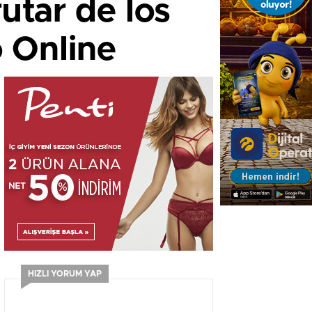
utar de los
o Online
HIZLI YORUM YAP