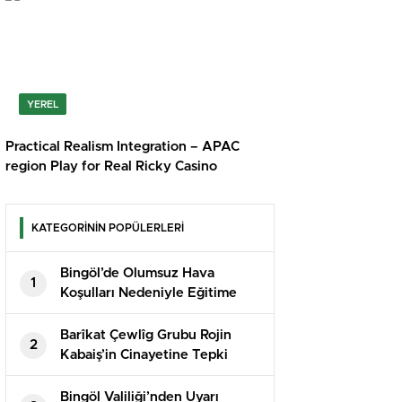
YEREL
Practical Realism Integration – APAC
region Play for Real Ricky Casino
KATEGORİNİN POPÜLERLERİ
Bingöl’de Olumsuz Hava
1
Koşulları Nedeniyle Eğitime
Ara Verildi
Barîkat Çewlîg Grubu Rojin
2
Kabaiş’in Cinayetine Tepki
Gösterdi: “Adalet İstiyoruz”
Bingöl Valiliği’nden Uyarı