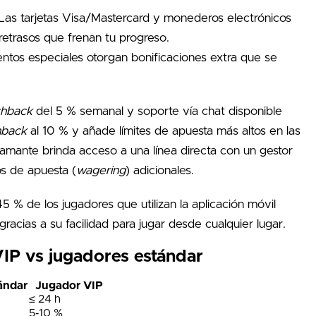
 Las tarjetas Visa/Mastercard y monederos electrónicos
 retrasos que frenan tu progreso.
ventos especiales otorgan bonificaciones extra que se
shback
del 5 % semanal y soporte vía chat disponible
hback
al 10 % y añade límites de apuesta más altos en las
amante brinda acceso a una línea directa con un gestor
os de apuesta (
wagering
) adicionales.
5 % de los jugadores que utilizan la aplicación móvil
racias a su facilidad para jugar desde cualquier lugar.
IP vs jugadores estándar
ándar
Jugador VIP
≤ 24 h
5‑10 %