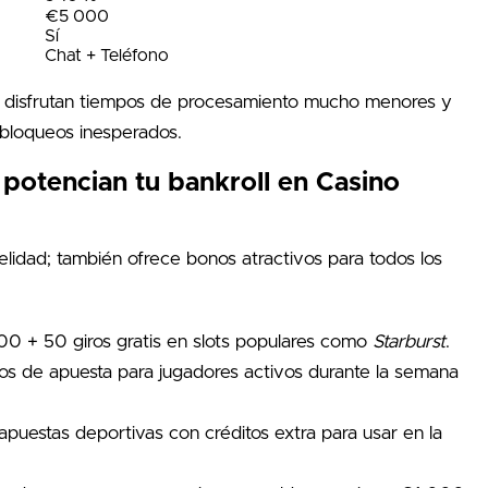
€5 000
Sí
Chat + Teléfono
P disfrutan tiempos de procesamiento mucho menores y
 bloqueos inesperados.
otencian tu bankroll en Casino
elidad; también ofrece bonos atractivos para todos los
0 + 50 giros gratis en slots populares como
Starburst
.
tos de apuesta para jugadores activos durante la semana
uestas deportivas con créditos extra para usar en la