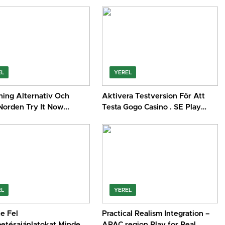
EL
YEREL
ning Alternativ Och
Aktivera Testversion För Att
Testa Gogo Casino . SE Play
//www.casinox3000.com/
Instantly
EL
YEREL
e Fel
Practical Realism Integration –
etésajánlatokat Minden
APAC region Play for Real