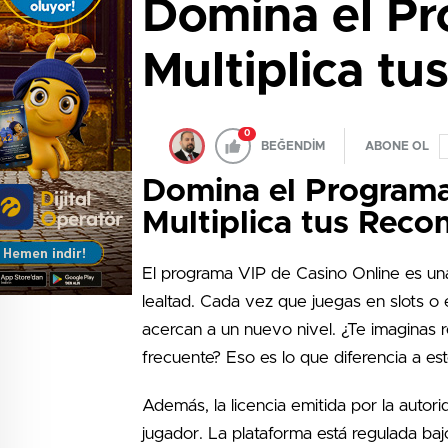
Domina el Pr
Multiplica t
0
BEĞENDİM
ABONE OL
Domina el Programa
Multiplica tus Rec
El programa VIP de Casino Online es un
lealtad. Cada vez que juegas en slots o
acercan a un nuevo nivel. ¿Te imaginas r
frecuente? Eso es lo que diferencia a est
Además, la licencia emitida por la autori
jugador. La plataforma está regulada ba