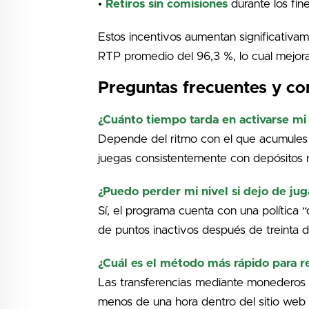
•
Retiros sin comisiones
durante los fin
Estos incentivos aumentan significativamen
RTP promedio del 96,3 %, lo cual mejora
Preguntas frecuentes y co
¿Cuánto tiempo tarda en activarse mi 
Depende del ritmo con el que acumules 
juegas consistentemente con depósitos r
¿Puedo perder mi nivel si dejo de jug
Sí, el programa cuenta con una política
de puntos inactivos después de treinta dí
¿Cuál es el método más rápido para re
Las transferencias mediante monederos e
menos de una hora dentro del sitio web o