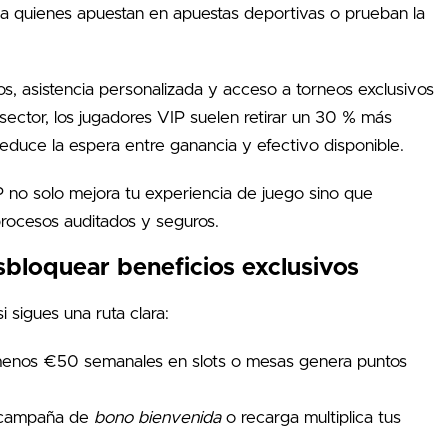
 a quienes apuestan en apuestas deportivas o prueban la
dos, asistencia personalizada y acceso a torneos exclusivos
sector, los jugadores VIP suelen retirar un 30 % más
 reduce la espera entre ganancia y efectivo disponible.
 no solo mejora tu experiencia de juego sino que
rocesos auditados y seguros.
sbloquear beneficios exclusivos
i sigues una ruta clara:
 menos €50 semanales en slots o mesas genera puntos
a campaña de
bono bienvenida
o recarga multiplica tus