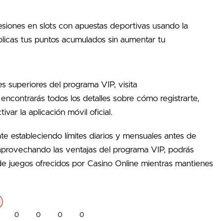
siones en slots con apuestas deportivas usando la
plicas tus puntos acumulados sin aumentar tu
s superiores del programa VIP, visita
ncontrarás todos los detalles sobre cómo registrarte,
ivar la aplicación móvil oficial.
 estableciendo límites diarios y mensuales antes de
 y aprovechando las ventajas del programa VIP, podrás
 de juegos ofrecidos por Casino Online mientras mantienes
0
0
0
0