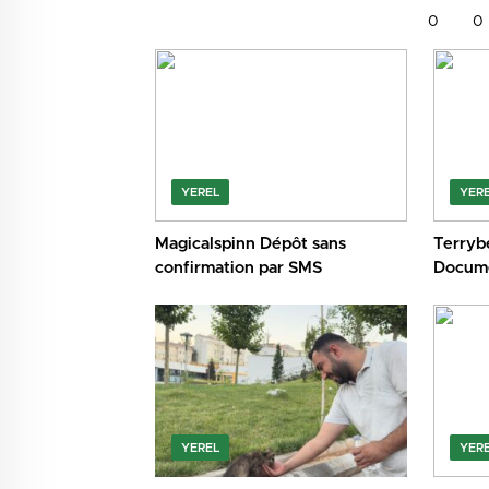
0
0
YEREL
YER
Magicalspinn Dépôt sans
Terryb
confirmation par SMS
Docume
e Dime
YEREL
YER