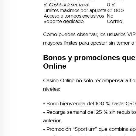
%
Cashback
semanal
0 %
Límites máximos por apuesta
€1 000
Acceso a torneos exclusivos
No
Soporte dedicado
Correo
Como puedes observar, los usuarios VI
mayores límites para apostar sin temor a
Bonos y promociones que 
Online
Casino Online no solo recompensa la fid
niveles:
• Bono bienvenida del 100 % hasta €500
• Recarga semanal del 25 % sin requisit
anterior.
• Promoción “Sportium” que combina apue