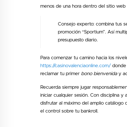
menos de una hora dentro del sitio web o
Consejo experto: combina tus se
promoción “Sportium”. Así multi
presupuesto diario.
Para comenzar tu camino hacia los nivele
https://casinovalenciaonline.com/
donde e
reclamar tu primer
bono bienvenida
y act
Recuerda siempre jugar responsablemente
iniciar cualquier sesión. Con disciplina
disfrutar al máximo del amplio catálogo
el control sobre tu bankroll.