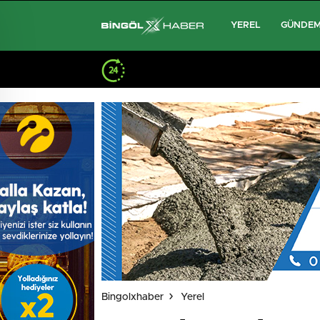
YEREL
GÜNDE
Bingolxhaber
Yerel