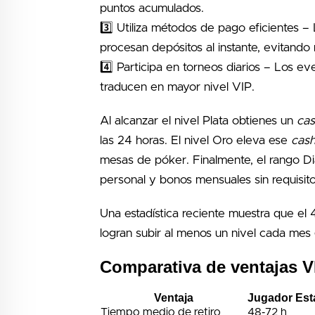
puntos acumulados.
3️⃣ Utiliza métodos de pago eficientes –
procesan depósitos al instante, evitando
4️⃣ Participa en torneos diarios – Los e
traducen en mayor nivel VIP.
Al alcanzar el nivel Plata obtienes un
ca
las 24 horas. El nivel Oro eleva ese
cas
mesas de póker. Finalmente, el rango Di
personal y bonos mensuales sin requisit
Una estadística reciente muestra que el 4
logran subir al menos un nivel cada mes g
Comparativa de ventajas V
Ventaja
Jugador Est
Tiempo medio de retiro
48‑72 h