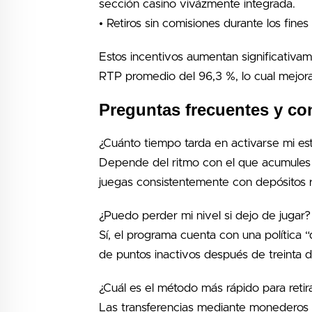
sección casino vivázmente integrada.
• Retiros sin comisiones durante los fin
Estos incentivos aumentan significativamen
RTP promedio del 96,3 %, lo cual mejora
Preguntas frecuentes y co
¿Cuánto tiempo tarda en activarse mi es
Depende del ritmo con el que acumules 
juegas consistentemente con depósitos r
¿Puedo perder mi nivel si dejo de jugar?
Sí, el programa cuenta con una política
de puntos inactivos después de treinta dí
¿Cuál es el método más rápido para retir
Las transferencias mediante monederos e