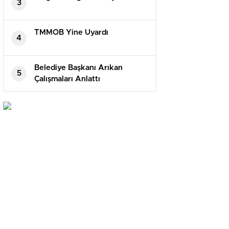
3
TMMOB Yine Uyardı
4
Belediye Başkanı Arıkan
5
Çalışmaları Anlattı