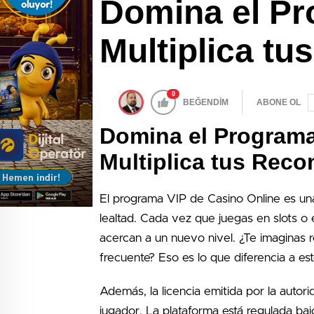
Domina el Pr
Multiplica t
0
BEĞENDİM
ABONE OL
Domina el Programa
Multiplica tus Rec
El programa VIP de Casino Online es un
lealtad. Cada vez que juegas en slots o
acercan a un nuevo nivel. ¿Te imaginas r
frecuente? Eso es lo que diferencia a est
Además, la licencia emitida por la autori
jugador. La plataforma está regulada ba