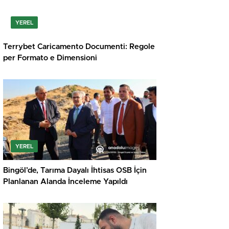
YEREL
Terrybet Caricamento Documenti: Regole
per Formato e Dimensioni
YEREL
Bingöl’de, Tarıma Dayalı İhtisas OSB İçin
Planlanan Alanda İnceleme Yapıldı