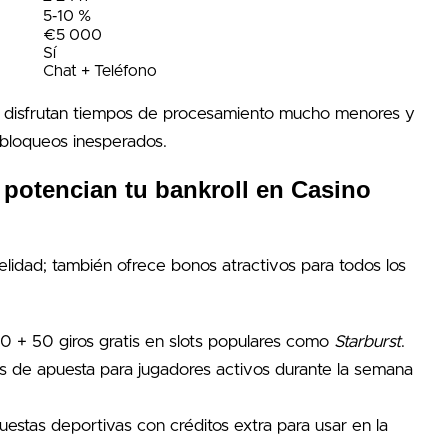
5‑10 %
€5 000
Sí
Chat + Teléfono
P disfrutan tiempos de procesamiento mucho menores y
 bloqueos inesperados.
potencian tu bankroll en Casino
elidad; también ofrece bonos atractivos para todos los
 + 50 giros gratis en slots populares como
Starburst
.
os de apuesta para jugadores activos durante la semana
stas deportivas con créditos extra para usar en la