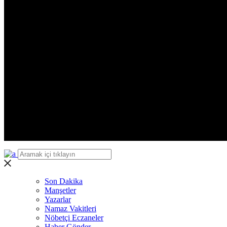
Zonguldak
Aksaray
Bayburt
Karaman
Kırıkkale
Batman
Şırnak
Bartın
Ardahan
Iğdır
Yalova
Karabük
Kilis
Osmaniye
Düzce
Son Dakika
Manşetler
Yazarlar
Namaz Vakitleri
Nöbetçi Eczaneler
Haber Gönder