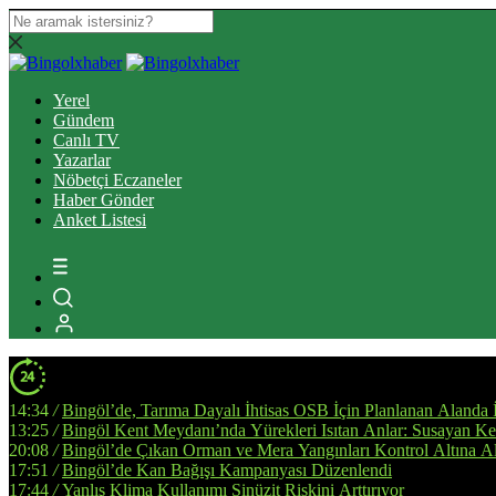
Yerel
Gündem
Canlı TV
Yazarlar
Nöbetçi Eczaneler
Haber Gönder
Anket Listesi
14:34
/
Bingöl’de, Tarıma Dayalı İhtisas OSB İçin Planlanan Alanda 
13:25
/
Bingöl Kent Meydanı’nda Yürekleri Isıtan Anlar: Susayan Ked
20:08
/
Bingöl’de Çıkan Orman ve Mera Yangınları Kontrol Altına Al
17:51
/
Bingöl’de Kan Bağışı Kampanyası Düzenlendi
17:44
/
Yanlış Klima Kullanımı Sinüzit Riskini Arttırıyor