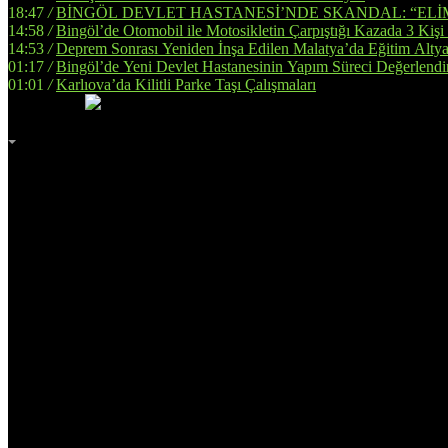
18:47
/
BİNGÖL DEVLET HASTANESİ’NDE SKANDAL: “ELİ
14:58
/
Bingöl’de Otomobil ile Motosikletin Çarpıştığı Kazada 3 Kişi
14:53
/
Deprem Sonrası Yeniden İnşa Edilen Malatya’da Eğitim Altya
01:17
/
Bingöl’de Yeni Devlet Hastanesinin Yapım Süreci Değerlendir
01:01
/
Karlıova’da Kilitli Parke Taşı Çalışmaları
İmsak
Vakti
02:00
Bingöl
AZ BULUTLU
32°
Adana
Adıyaman
Afyonkarahisar
Ağrı
Amasya
Ankara
Antalya
Artvin
Aydın
Balıkesir
Bilecik
Bingöl
Bitlis
Bolu
Burdur
Bursa