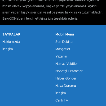
içerikleri kaynak gösterilmeden alıntı yapılamaz, kanuna aykırı ve
izinsiz olarak kopyalanamaz, başka yerde yayınlanamaz. Aykırı
işlem yapan kişi/kişiler için yasal başvuru hakkı saklı tutulmaktadır.
BingölXHaber'i tercih ettiğiniz için teşekkür ederiz.
SAYFALAR
Mobil Menü
Hakkımızda
Son Dakika
İletişim
Manşetler
Yazarlar
Namaz Vakitleri
Nöbetçi Eczaneler
Haber Gönder
Hava Durumu
İletişim
Canlı TV