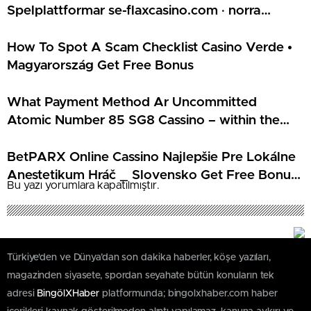
Spelplattformar se-flaxcasino.com · norra
Europa Play & Claim
How To Spot A Scam Checklist Casino Verde •
Magyarország Get Free Bonus
What Payment Method Ar Uncommitted
Atomic Number 85 SG8 Cassino – within the
USA Claim Bonus Kudos Online Casino
BetPARX Online Cassino Najlepšie Pre Lokálne
Anestetikum Hráč _ Slovensko Get Free Bonus
Bu yazı yorumlara kapatılmıştır.
Energy Kasino
Türkiye'den ve Dünya’dan son dakika haberler, köşe yazıları,
magazinden siyasete, spordan seyahate bütün konuların tek
adresi
BingölXHaber
platformunda; bingolxhaber.com haber