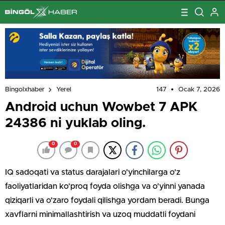
147
Ocak 7, 2026
Bingolxhaber
Yerel
Android uchun Wowbet 7 APK
24386 ni yuklab oling.
0
0
IQ sadoqati va status darajalari o'yinchilarga o'z
faoliyatlaridan ko'proq foyda olishga va o'yinni yanada
qiziqarli va o'zaro foydali qilishga yordam beradi. Bunga
xavflarni minimallashtirish va uzoq muddatli foydani