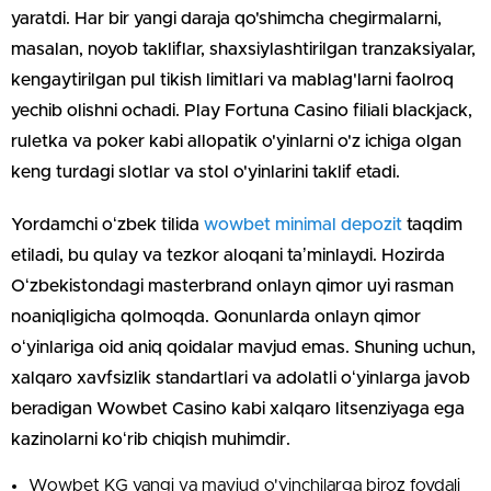
yaratdi. Har bir yangi daraja qo'shimcha chegirmalarni,
masalan, noyob takliflar, shaxsiylashtirilgan tranzaksiyalar,
kengaytirilgan pul tikish limitlari va mablag'larni faolroq
yechib olishni ochadi. Play Fortuna Casino filiali blackjack,
ruletka va poker kabi allopatik o'yinlarni o'z ichiga olgan
keng turdagi slotlar va stol o'yinlarini taklif etadi.
Yordamchi oʻzbek tilida
wowbet minimal depozit
taqdim
etiladi, bu qulay va tezkor aloqani taʼminlaydi. Hozirda
Oʻzbekistondagi masterbrand onlayn qimor uyi rasman
noaniqligicha qolmoqda. Qonunlarda onlayn qimor
oʻyinlariga oid aniq qoidalar mavjud emas. Shuning uchun,
xalqaro xavfsizlik standartlari va adolatli oʻyinlarga javob
beradigan Wowbet Casino kabi xalqaro litsenziyaga ega
kazinolarni koʻrib chiqish muhimdir.
Wowbet KG yangi va mavjud o'yinchilarga biroz foydali