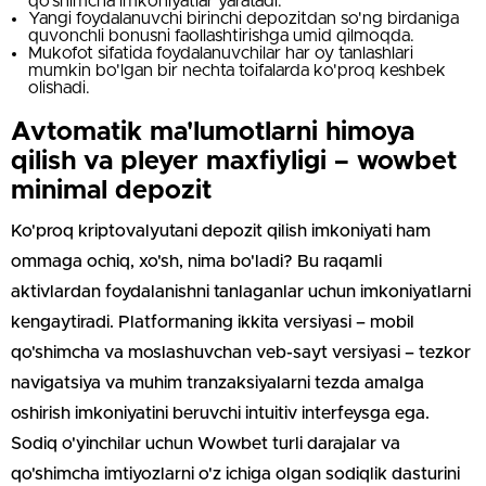
qo'shimcha imkoniyatlar yaratadi.
Yangi foydalanuvchi birinchi depozitdan so'ng birdaniga
quvonchli bonusni faollashtirishga umid qilmoqda.
Mukofot sifatida foydalanuvchilar har oy tanlashlari
mumkin bo'lgan bir nechta toifalarda ko'proq keshbek
olishadi.
Avtomatik ma'lumotlarni himoya
qilish va pleyer maxfiyligi – wowbet
minimal depozit
Ko'proq kriptovalyutani depozit qilish imkoniyati ham
ommaga ochiq, xo'sh, nima bo'ladi? Bu raqamli
aktivlardan foydalanishni tanlaganlar uchun imkoniyatlarni
kengaytiradi. Platformaning ikkita versiyasi – mobil
qo'shimcha va moslashuvchan veb-sayt versiyasi – tezkor
navigatsiya va muhim tranzaksiyalarni tezda amalga
oshirish imkoniyatini beruvchi intuitiv interfeysga ega.
Sodiq o'yinchilar uchun Wowbet turli darajalar va
qo'shimcha imtiyozlarni o'z ichiga olgan sodiqlik dasturini