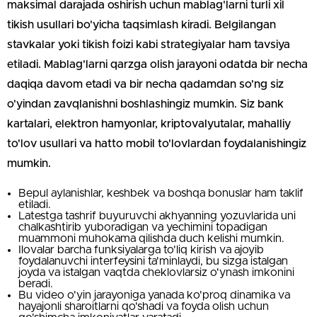
maksimal darajada oshirish uchun mablag'larni turli xil
tikish usullari bo'yicha taqsimlash kiradi. Belgilangan
stavkalar yoki tikish foizi kabi strategiyalar ham tavsiya
etiladi.
Mablag'larni qarzga olish jarayoni odatda bir necha
daqiqa davom etadi va bir necha qadamdan so'ng siz
o'yindan zavqlanishni boshlashingiz mumkin. Siz bank
kartalari, elektron hamyonlar, kriptovalyutalar, mahalliy
to'lov usullari va hatto mobil to'lovlardan foydalanishingiz
mumkin.
Bepul aylanishlar, keshbek va boshqa bonuslar ham taklif
etiladi.
Latestga tashrif buyuruvchi akhyanning yozuvlarida uni
chalkashtirib yuboradigan va yechimini topadigan
muammoni muhokama qilishda duch kelishi mumkin.
Ilovalar barcha funksiyalarga to'liq kirish va ajoyib
foydalanuvchi interfeysini ta'minlaydi, bu sizga istalgan
joyda va istalgan vaqtda cheklovlarsiz o'ynash imkonini
beradi.
Bu video o'yin jarayoniga yanada ko'proq dinamika va
hayajonli sharoitlarni qo'shadi va foyda olish uchun