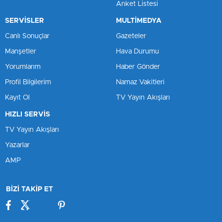
Anket Listesi
SERVİSLER
MULTİMEDYA
Canlı Sonuçlar
Gazeteler
Manşetler
Hava Durumu
Yorumlarım
Haber Gönder
Profil Bilgilerim
Namaz Vakitleri
Kayıt Ol
TV Yayın Akışları
HIZLI SERVİS
TV Yayın Akışları
Yazarlar
AMP
BİZİ TAKİP ET