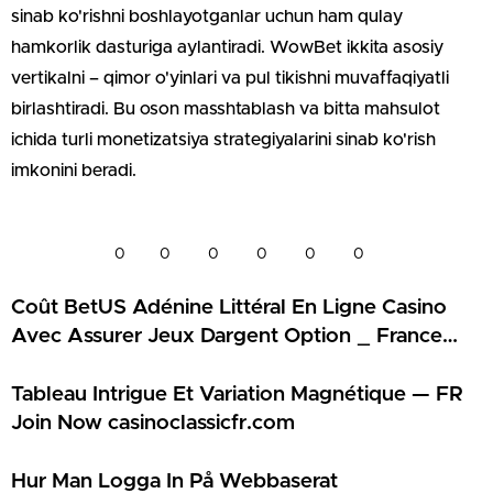
sinab ko'rishni boshlayotganlar uchun ham qulay
hamkorlik dasturiga aylantiradi. WowBet ikkita asosiy
vertikalni – qimor o'yinlari va pul tikishni muvaffaqiyatli
birlashtiradi. Bu oson masshtablash va bitta mahsulot
ichida turli monetizatsiya strategiyalarini sinab ko'rish
imkonini beradi.
0
0
0
0
0
0
Coût BetUS Adénine Littéral En Ligne Casino
Avec Assurer Jeux Dargent Option _ France
Join Now france-magiuscasino.com
Tableau Intrigue Et Variation Magnétique — FR
Join Now casinoclassicfr.com
Hur Man Logga In På Webbaserat