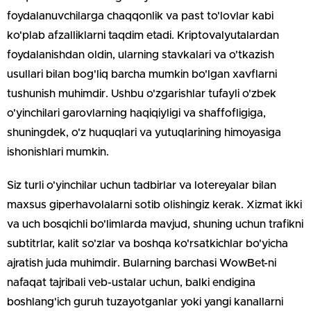
foydalanuvchilarga chaqqonlik va past to'lovlar kabi
ko'plab afzalliklarni taqdim etadi. Kriptovalyutalardan
foydalanishdan oldin, ularning stavkalari va o'tkazish
usullari bilan bog'liq barcha mumkin bo'lgan xavflarni
tushunish muhimdir. Ushbu o'zgarishlar tufayli o'zbek
o'yinchilari garovlarning haqiqiyligi va shaffofligiga,
shuningdek, o'z huquqlari va yutuqlarining himoyasiga
ishonishlari mumkin.
Siz turli o'yinchilar uchun tadbirlar va lotereyalar bilan
maxsus giperhavolalarni sotib olishingiz kerak. Xizmat ikki
va uch bosqichli bo'limlarda mavjud, shuning uchun trafikni
subtitrlar, kalit so'zlar va boshqa ko'rsatkichlar bo'yicha
ajratish juda muhimdir. Bularning barchasi WowBet-ni
nafaqat tajribali veb-ustalar uchun, balki endigina
boshlang'ich guruh tuzayotganlar yoki yangi kanallarni