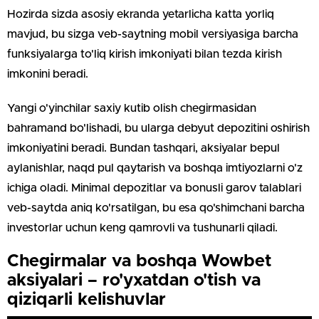
Hozirda sizda asosiy ekranda yetarlicha katta yorliq
mavjud, bu sizga veb-saytning mobil versiyasiga barcha
funksiyalarga to'liq kirish imkoniyati bilan tezda kirish
imkonini beradi.
Yangi o'yinchilar saxiy kutib olish chegirmasidan
bahramand bo'lishadi, bu ularga debyut depozitini oshirish
imkoniyatini beradi. Bundan tashqari, aksiyalar bepul
aylanishlar, naqd pul qaytarish va boshqa imtiyozlarni o'z
ichiga oladi. Minimal depozitlar va bonusli garov talablari
veb-saytda aniq ko'rsatilgan, bu esa qo'shimchani barcha
investorlar uchun keng qamrovli va tushunarli qiladi.
Chegirmalar va boshqa Wowbet
aksiyalari – ro'yxatdan o'tish va
qiziqarli kelishuvlar