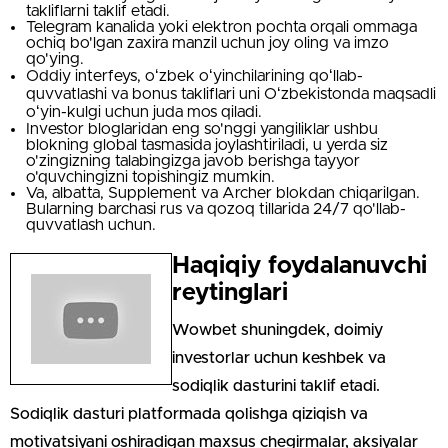
takliflarni taklif etadi.
Telegram kanalida yoki elektron pochta orqali ommaga
ochiq bo'lgan zaxira manzil uchun joy oling va imzo
qo'ying.
Oddiy interfeys, oʻzbek oʻyinchilarining qoʻllab-
quvvatlashi va bonus takliflari uni Oʻzbekistonda maqsadli
oʻyin-kulgi uchun juda mos qiladi.
Investor bloglaridan eng so'nggi yangiliklar ushbu
blokning global tasmasida joylashtiriladi, u yerda siz
o'zingizning talabingizga javob berishga tayyor
o'quvchingizni topishingiz mumkin.
Va, albatta, Supplement va Archer blokdan chiqarilgan.
Bularning barchasi rus va qozoq tillarida 24/7 qo'llab-
quvvatlash uchun.
Haqiqiy foydalanuvchi
reytinglari
Wowbet shuningdek, doimiy
investorlar uchun keshbek va
sodiqlik dasturini taklif etadi.
Sodiqlik dasturi platformada qolishga qiziqish va
motivatsiyani oshiradigan maxsus chegirmalar, aksiyalar