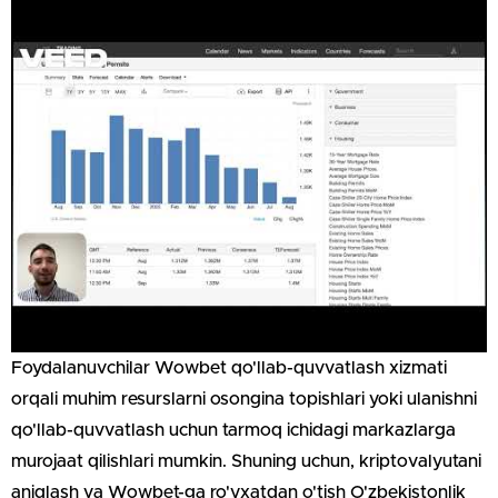
Foydalanuvchilar Wowbet qo'llab-quvvatlash xizmati
orqali muhim resurslarni osongina topishlari yoki ulanishni
qo'llab-quvvatlash uchun tarmoq ichidagi markazlarga
murojaat qilishlari mumkin. Shuning uchun, kriptovalyutani
aniqlash va Wowbet-ga ro'yxatdan o'tish O'zbekistonlik