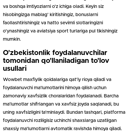
va boshqa imtiyozlarni o'z ichiga oladi. Keyin siz
hisobingizga mablag' kiritishingiz, bonuslarni
faollashtirishingiz va hatto sevimli slotlaringizni
o'ynashingiz va aviatsiya sport turlariga pul tikishingiz
mumkin.
O'zbekistonlik foydalanuvchilar
tomonidan qo'llaniladigan to'lov
usullari
Wowbet maxfiylik qoidalariga qat'iy rioya qiladi va
foydalanuvchi ma'lumotlarini himoya qilish uchun
zamonaviy xavfsizlik choralaridan foydalanadi. Barcha
ma'lumotlar shifrlangan va xavfsiz joyda saqlanadi, bu
uning xavfsizligini ta'minlaydi. Bundan tashqari, platforma
foydalanuvchi roziligisiz uchinchi shaxslarga uzatilgan
shaxsiy ma'lumotlarni avtomatik ravishda himoya qiladi.