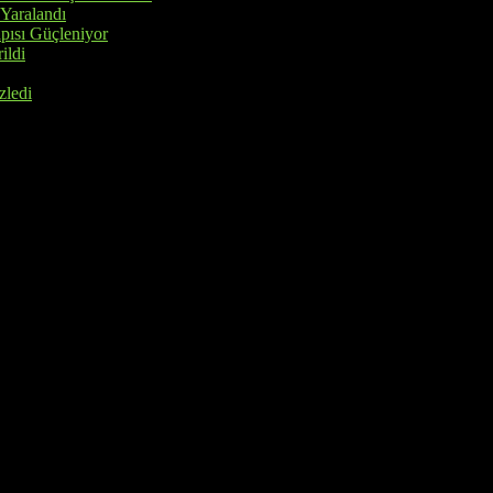
 Yaralandı
pısı Güçleniyor
ildi
zledi