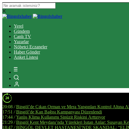
Yerel
Gündem
Canlı TV
Yazarlar
Nöbetçi Eczaneler
Haber Gönder
Anket Listesi
20:08
/
Bingöl’de Çıkan Orman ve Mera Yangınları Kontrol Altına Al
17:51
/
Bingöl’de Kan Bağışı Kampanyası Düzenlendi
17:44
/
Yanlış Klima Kullanımı Sinüzit Riskini Arttırıyor
21:29
/
Bingöl Kent Meydanı’nda Yürekleri Isıtan Anlar: Susayan Ked
18:47
/
BİNGÖL DEVLET HASTANESİ’NDE SKANDAL: “ELİ