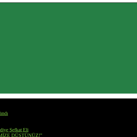
ındı
iye Şefkat Eli
MİZE DÜŞTÜNÜZ!”