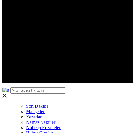
Zonguldak
Aksaray
Bayburt
Karaman
Kırıkkale
Batman
Şırnak
Bartın
Ardahan
Iğdır
Yalova
Karabük
Kilis
Osmaniye
Düzce
Son Dakika
Manşetler
Yazarlar
Namaz Vakitleri
Nöbetçi Eczaneler
Haber Gönder