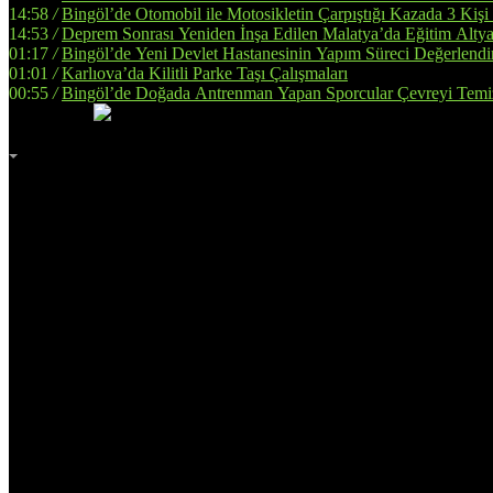
14:58
/
Bingöl’de Otomobil ile Motosikletin Çarpıştığı Kazada 3 Kişi
14:53
/
Deprem Sonrası Yeniden İnşa Edilen Malatya’da Eğitim Altya
01:17
/
Bingöl’de Yeni Devlet Hastanesinin Yapım Süreci Değerlendir
01:01
/
Karlıova’da Kilitli Parke Taşı Çalışmaları
00:55
/
Bingöl’de Doğada Antrenman Yapan Sporcular Çevreyi Temi
İmsak
Vakti
02:00
Bingöl
AZ BULUTLU
32°
Adana
Adıyaman
Afyonkarahisar
Ağrı
Amasya
Ankara
Antalya
Artvin
Aydın
Balıkesir
Bilecik
Bingöl
Bitlis
Bolu
Burdur
Bursa