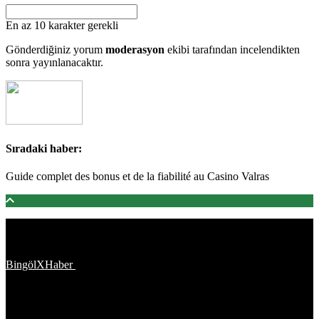
En az 10 karakter gerekli
Gönderdiğiniz yorum
moderasyon
ekibi tarafından incelendikten
sonra yayınlanacaktır.
Sıradaki haber:
Guide complet des bonus et de la fiabilité au Casino Valras
Türkiye'den ve Dünya’dan son dakika haberler, köşe yazıları,
magazinden siyasete, spordan seyahate bütün konuların tek adresi
BingölXHaber
platformunda; bingolxhaber.com haber içerikleri
kaynak gösterilmeden alıntı yapılamaz, kanuna aykırı ve izinsiz
olarak kopyalanamaz, başka yerde yayınlanamaz. Aykırı işlem