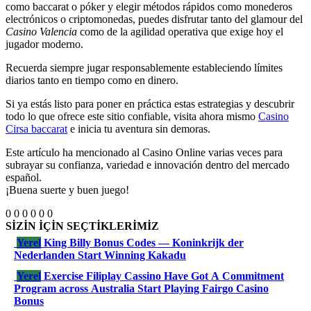
como baccarat o póker y elegir métodos rápidos como monederos
electrónicos o criptomonedas, puedes disfrutar tanto del glamour del
Casino Valencia
como de la agilidad operativa que exige hoy el
jugador moderno.
Recuerda siempre jugar responsablemente estableciendo límites
diarios tanto en tiempo como en dinero.
Si ya estás listo para poner en práctica estas estrategias y descubrir
todo lo que ofrece este sitio confiable, visita ahora mismo
Casino
Cirsa baccarat
e inicia tu aventura sin demoras.
Este artículo ha mencionado al Casino Online varias veces para
subrayar su confianza, variedad e innovación dentro del mercado
español.
¡Buena suerte y buen juego!
0
0
0
0
0
0
SİZİN İÇİN SEÇTİKLERİMİZ
Yerel
King Billy Bonus Codes — Koninkrijk der
Nederlanden Start Winning Kakadu
Yerel
Exercise Filiplay Cassino Have Got A Commitment
Program across Australia Start Playing Fairgo Casino
Bonus