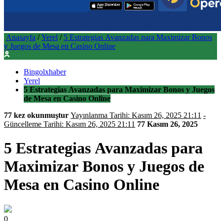
Anasayfa
/
Yerel
/
5 Estrategias Avanzadas para Maximizar Bonos
y Juegos de Mesa en Casino Online
Bingolxhaber
Yerel
5 Estrategias Avanzadas para Maximizar Bonos y Juegos
de Mesa en Casino Online
77 kez okunmuştur
Yayınlanma Tarihi: Kasım 26, 2025 21:11
-
Güncelleme Tarihi: Kasım 26, 2025 21:11
77
Kasım 26, 2025
5 Estrategias Avanzadas para
Maximizar Bonos y Juegos de
Mesa en Casino Online
0