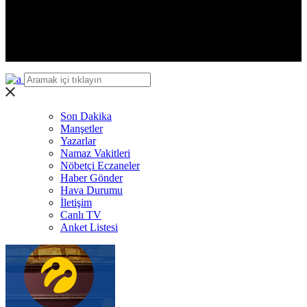
Yalova
Karabük
Kilis
Osmaniye
Düzce
Son Dakika
Manşetler
Yazarlar
Namaz Vakitleri
Nöbetçi Eczaneler
Haber Gönder
Hava Durumu
İletişim
Canlı TV
Anket Listesi