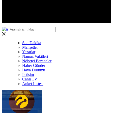
Yalova
Karabük
Kilis
Osmaniye
Düzce
Son Dakika
Manşetler
Yazarlar
Namaz Vakitleri
Nöbetçi Eczaneler
Haber Gönder
Hava Durumu
İletişim
Canlı TV
Anket Listesi