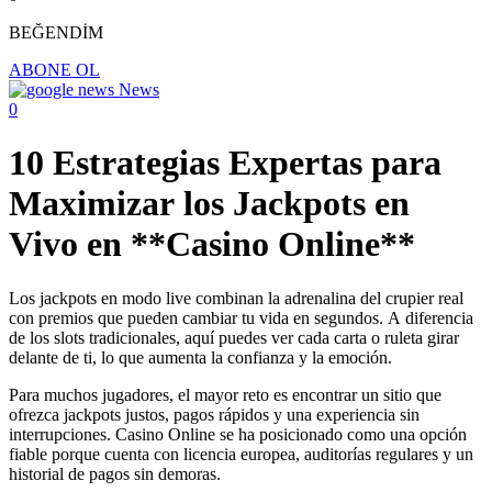
BEĞENDİM
ABONE OL
News
0
10 Estrategias Expertas para
Maximizar los Jackpots en
Vivo en **Casino Online**
Los jackpots en modo live combinan la adrenalina del crupier real
con premios que pueden cambiar tu vida en segundos. A diferencia
de los slots tradicionales, aquí puedes ver cada carta o ruleta girar
delante de ti, lo que aumenta la confianza y la emoción.
Para muchos jugadores, el mayor reto es encontrar un sitio que
ofrezca jackpots justos, pagos rápidos y una experiencia sin
interrupciones. Casino Online se ha posicionado como una opción
fiable porque cuenta con licencia europea, auditorías regulares y un
historial de pagos sin demoras.