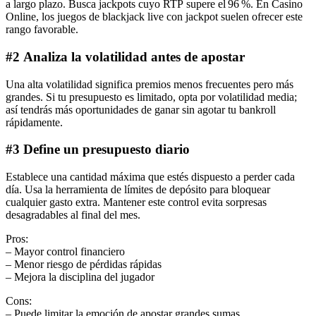
a largo plazo. Busca jackpots cuyo RTP supere el 96 %. En Casino
Online, los juegos de blackjack live con jackpot suelen ofrecer este
rango favorable.
#2 Analiza la volatilidad antes de apostar
Una alta volatilidad significa premios menos frecuentes pero más
grandes. Si tu presupuesto es limitado, opta por volatilidad media;
así tendrás más oportunidades de ganar sin agotar tu bankroll
rápidamente.
#3 Define un presupuesto diario
Establece una cantidad máxima que estés dispuesto a perder cada
día. Usa la herramienta de límites de depósito para bloquear
cualquier gasto extra. Mantener este control evita sorpresas
desagradables al final del mes.
Pros:
– Mayor control financiero
– Menor riesgo de pérdidas rápidas
– Mejora la disciplina del jugador
Cons:
– Puede limitar la emoción de apostar grandes sumas