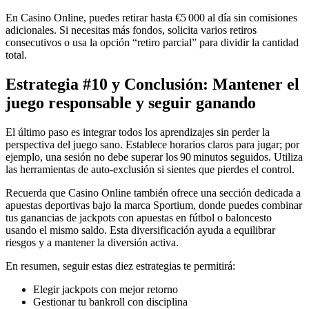
En Casino Online, puedes retirar hasta €5 000 al día sin comisiones
adicionales. Si necesitas más fondos, solicita varios retiros
consecutivos o usa la opción “retiro parcial” para dividir la cantidad
total.
Estrategia #10 y Conclusión: Mantener el
juego responsable y seguir ganando
El último paso es integrar todos los aprendizajes sin perder la
perspectiva del juego sano. Establece horarios claros para jugar; por
ejemplo, una sesión no debe superar los 90 minutos seguidos. Utiliza
las herramientas de auto‑exclusión si sientes que pierdes el control.
Recuerda que Casino Online también ofrece una sección dedicada a
apuestas deportivas bajo la marca Sportium, donde puedes combinar
tus ganancias de jackpots con apuestas en fútbol o baloncesto
usando el mismo saldo. Esta diversificación ayuda a equilibrar
riesgos y a mantener la diversión activa.
En resumen, seguir estas diez estrategias te permitirá:
Elegir jackpots con mejor retorno
Gestionar tu bankroll con disciplina