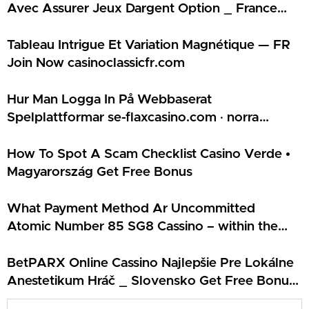
Avec Assurer Jeux Dargent Option _ France
Join Now france-magiuscasino.com
Tableau Intrigue Et Variation Magnétique — FR
Join Now casinoclassicfr.com
Hur Man Logga In På Webbaserat
Spelplattformar se-flaxcasino.com · norra
Europa Play & Claim
How To Spot A Scam Checklist Casino Verde •
Magyarország Get Free Bonus
What Payment Method Ar Uncommitted
Atomic Number 85 SG8 Cassino – within the
USA Claim Bonus Kudos Online Casino
BetPARX Online Cassino Najlepšie Pre Lokálne
Anestetikum Hráč _ Slovensko Get Free Bonus
Energy Kasino