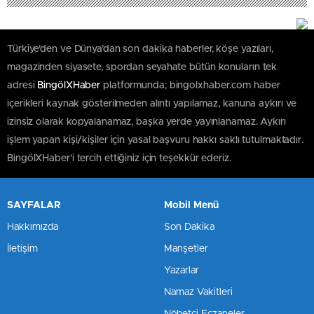
Türkiye'den ve Dünya’dan son dakika haberler, köşe yazıları,
magazinden siyasete, spordan seyahate bütün konuların tek
adresi
BingölXHaber
platformunda; bingolxhaber.com haber
içerikleri kaynak gösterilmeden alıntı yapılamaz, kanuna aykırı ve
izinsiz olarak kopyalanamaz, başka yerde yayınlanamaz. Aykırı
işlem yapan kişi/kişiler için yasal başvuru hakkı saklı tutulmaktadır.
BingölXHaber'i tercih ettiğiniz için teşekkür ederiz.
SAYFALAR
Mobil Menü
Hakkımızda
Son Dakika
İletişim
Manşetler
Yazarlar
Namaz Vakitleri
Nöbetçi Eczaneler