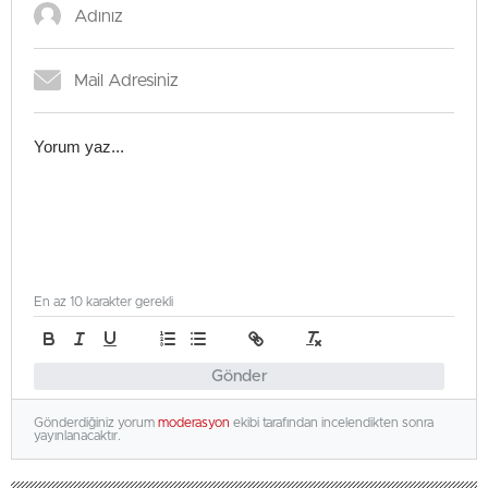
En az 10 karakter gerekli
Gönder
Gönderdiğiniz yorum
moderasyon
ekibi tarafından incelendikten sonra
yayınlanacaktır.