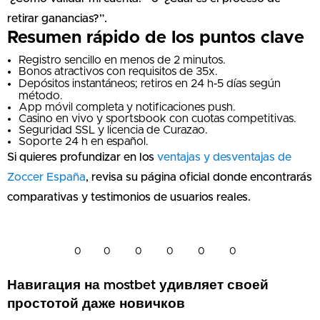
retirar ganancias?”.
Resumen rápido de los puntos clave
Registro sencillo en menos de 2 minutos.
Bonos atractivos con requisitos de 35x.
Depósitos instantáneos; retiros en 24 h‑5 días según
método.
App móvil completa y notificaciones push.
Casino en vivo y sportsbook con cuotas competitivas.
Seguridad SSL y licencia de Curazao.
Soporte 24 h en español.
Si quieres profundizar en los
ventajas y desventajas de
Zoccer España
, revisa su página oficial donde encontrarás
comparativas y testimonios de usuarios reales.
0
0
0
0
0
0
Навигация на mostbet удивляет своей
простотой даже новичков