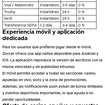
Visa / Mastercard
Instantáneo
3‑5 días
0 %
Trustly
Instantáneo
24 h
0 %
Skrill
Instantáneo
24 h
0 %
Transferencia SEPA
1‑2 días
3‑4 días
0 %
Experiencia móvil y aplicación
dedicada
Para los usuarios que prefieren jugar desde el móvil,
Zoccer ofrece una app nativa disponible para Android y
iOS. La aplicación reproduce la versión de escritorio con la
misma velocidad y sin publicidad intrusiva.
El móvil permite acceder a todas las secciones: casino,
apuestas en vivo, slots y la zona de promociones.
Además, las notificaciones push avisan de bonos limitados
y eventos deportivos importantes, lo que ayuda a no
perder oportunidades.