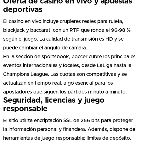
Oferta de casino en vivo y apuestas
deportivas
El casino en vivo incluye crupieres reales para ruleta,
blackjack y baccarat, con un RTP que ronda el 96‑98 %
según el juego. La calidad de transmisión es HD y se
puede cambiar el ángulo de cámara.
En la sección de sportsbook, Zoccer cubre los principales
eventos internacionales y locales, desde LaLiga hasta la
Champions League. Las cuotas son competitivas y se
actualizan en tiempo real, algo esencial para los
apostadores que siguen los partidos minuto a minuto.
Seguridad, licencias y juego
responsable
El sitio utiliza encriptación SSL de 256 bits para proteger
la información personal y financiera. Además, dispone de
herramientas de juego responsable: límites de depósito,