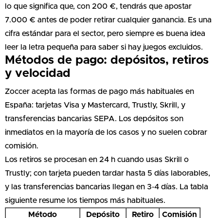
lo que significa que, con 200 €, tendrás que apostar
7.000 € antes de poder retirar cualquier ganancia. Es una
cifra estándar para el sector, pero siempre es buena idea
leer la letra pequeña para saber si hay juegos excluidos.
Métodos de pago: depósitos, retiros
y velocidad
Zoccer acepta las formas de pago más habituales en
España: tarjetas Visa y Mastercard, Trustly, Skrill, y
transferencias bancarias SEPA. Los depósitos son
inmediatos en la mayoría de los casos y no suelen cobrar
comisión.
Los retiros se procesan en 24 h cuando usas Skrill o
Trustly; con tarjeta pueden tardar hasta 5 días laborables,
y las transferencias bancarias llegan en 3‑4 días. La tabla
siguiente resume los tiempos más habituales.
Método
Depósito
Retiro
Comisión