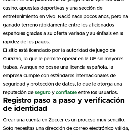
casino, apuestas deportivas y una sección de
entretenimiento en vivo. Nació hace pocos años, pero ha
ganado terreno rápidamente entre los aficionados
españoles gracias a su oferta variada y su énfasis en la
rapidez de los pagos.
El sitio está licenciado por la autoridad de juego de
Curazao, lo que le permite operar en la UE sin mayores
trabas. Aunque no posee una licencia española, la
empresa cumple con estándares internacionales de
seguridad y protección de datos, lo que le otorga una
reputación de
seguro
y
confiable
entre los usuarios.
Registro paso a paso y verificación
de identidad
Crear una cuenta en Zoccer es un proceso muy sencillo.
Solo necesitas una dirección de correo electrónico válida,