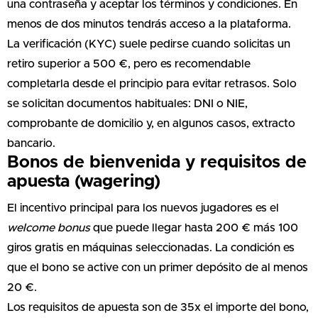
una contraseña y aceptar los términos y condiciones. En
menos de dos minutos tendrás acceso a la plataforma.
La verificación (KYC) suele pedirse cuando solicitas un
retiro superior a 500 €, pero es recomendable
completarla desde el principio para evitar retrasos. Solo
se solicitan documentos habituales: DNI o NIE,
comprobante de domicilio y, en algunos casos, extracto
bancario.
Bonos de bienvenida y requisitos de
apuesta (wagering)
El incentivo principal para los nuevos jugadores es el
welcome bonus
que puede llegar hasta 200 € más 100
giros gratis en máquinas seleccionadas. La condición es
que el bono se active con un primer depósito de al menos
20 €.
Los requisitos de apuesta son de 35x el importe del bono,