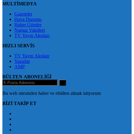
MULTİMEDYA
Gazeteler
Hava Durumu
Haber Gönder
Namaz Vakitleri
TV Yayın Akışları
HIZLI SERVİS
TV Yayın Akışları
Yazarlar
AMP
BÜLTEN ABONELİĞİ
+
Bu web sitesinden haber ve ebülten almak istiyorum
BİZİ TAKİP ET