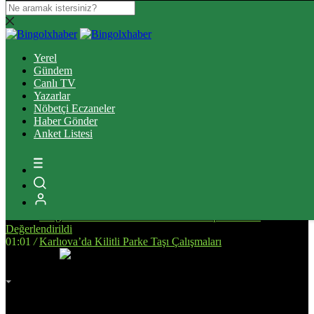
14:34
/
Bingöl’de, Tarıma Dayalı İhtisas OSB İçin Planlanan
Alanda İnceleme Yapıldı
Yerel
13:25
/
Bingöl Kent Meydanı’nda Yürekleri Isıtan Anlar: Susayan
Gündem
Kediye Şefkat Eli
Canlı TV
20:08
/
Bingöl’de Çıkan Orman ve Mera Yangınları Kontrol Altına
Yazarlar
Alındı
Nöbetçi Eczaneler
17:51
/
Bingöl’de Kan Bağışı Kampanyası Düzenlendi
Haber Gönder
17:44
/
Yanlış Klima Kullanımı Sinüzit Riskini Arttırıyor
Anket Listesi
18:47
/
BİNGÖL DEVLET HASTANESİ’NDE SKANDAL:
“ELİMİZE DÜŞTÜNÜZ!”
14:58
/
Bingöl’de Otomobil ile Motosikletin Çarpıştığı Kazada 3
Kişi Yaralandı
14:53
/
Deprem Sonrası Yeniden İnşa Edilen Malatya’da Eğitim
Altyapısı Güçleniyor
01:17
/
Bingöl’de Yeni Devlet Hastanesinin Yapım Süreci
Değerlendirildi
01:01
/
Karlıova’da Kilitli Parke Taşı Çalışmaları
İmsak
Vakti
02:00
Bingöl
AZ BULUTLU
32°
Adana