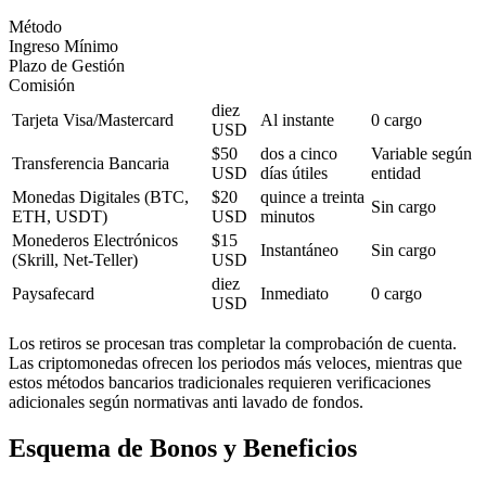
Método
Ingreso Mínimo
Plazo de Gestión
Comisión
diez
Tarjeta Visa/Mastercard
Al instante
0 cargo
USD
$50
dos a cinco
Variable según
Transferencia Bancaria
USD
días útiles
entidad
Monedas Digitales (BTC,
$20
quince a treinta
Sin cargo
ETH, USDT)
USD
minutos
Monederos Electrónicos
$15
Instantáneo
Sin cargo
(Skrill, Net-Teller)
USD
diez
Paysafecard
Inmediato
0 cargo
USD
Los retiros se procesan tras completar la comprobación de cuenta.
Las criptomonedas ofrecen los periodos más veloces, mientras que
estos métodos bancarios tradicionales requieren verificaciones
adicionales según normativas anti lavado de fondos.
Esquema de Bonos y Beneficios