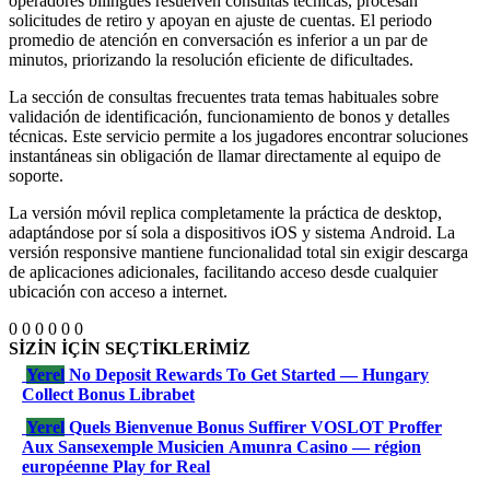
operadores bilingües resuelven consultas técnicas, procesan
solicitudes de retiro y apoyan en ajuste de cuentas. El periodo
promedio de atención en conversación es inferior a un par de
minutos, priorizando la resolución eficiente de dificultades.
La sección de consultas frecuentes trata temas habituales sobre
validación de identificación, funcionamiento de bonos y detalles
técnicas. Este servicio permite a los jugadores encontrar soluciones
instantáneas sin obligación de llamar directamente al equipo de
soporte.
La versión móvil replica completamente la práctica de desktop,
adaptándose por sí sola a dispositivos iOS y sistema Android. La
versión responsive mantiene funcionalidad total sin exigir descarga
de aplicaciones adicionales, facilitando acceso desde cualquier
ubicación con acceso a internet.
0
0
0
0
0
0
SİZİN İÇİN SEÇTİKLERİMİZ
Yerel
No Deposit Rewards To Get Started — Hungary
Collect Bonus Librabet
Yerel
Quels Bienvenue Bonus Suffirer VOSLOT Proffer
Aux Sansexemple Musicien Amunra Casino — région
européenne Play for Real