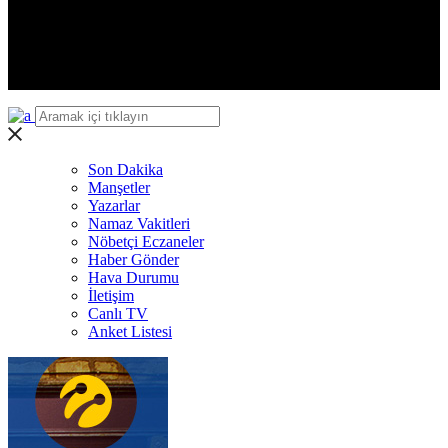
Yalova
Karabük
Kilis
Osmaniye
Düzce
Son Dakika
Manşetler
Yazarlar
Namaz Vakitleri
Nöbetçi Eczaneler
Haber Gönder
Hava Durumu
İletişim
Canlı TV
Anket Listesi