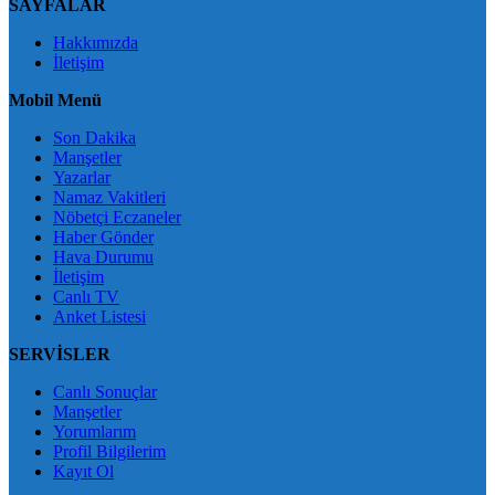
SAYFALAR
Hakkımızda
İletişim
Mobil Menü
Son Dakika
Manşetler
Yazarlar
Namaz Vakitleri
Nöbetçi Eczaneler
Haber Gönder
Hava Durumu
İletişim
Canlı TV
Anket Listesi
SERVİSLER
Canlı Sonuçlar
Manşetler
Yorumlarım
Profil Bilgilerim
Kayıt Ol