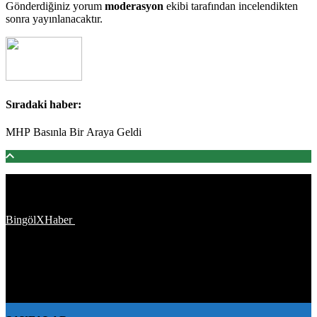
Gönderdiğiniz yorum
moderasyon
ekibi tarafından incelendikten
sonra yayınlanacaktır.
Sıradaki haber:
MHP Basınla Bir Araya Geldi
Türkiye'den ve Dünya’dan son dakika haberler, köşe yazıları,
magazinden siyasete, spordan seyahate bütün konuların tek adresi
BingölXHaber
platformunda; bingolxhaber.com haber içerikleri
kaynak gösterilmeden alıntı yapılamaz, kanuna aykırı ve izinsiz
olarak kopyalanamaz, başka yerde yayınlanamaz. Aykırı işlem
yapan kişi/kişiler için yasal başvuru hakkı saklı tutulmaktadır.
BingölXHaber'i tercih ettiğiniz için teşekkür ederiz.