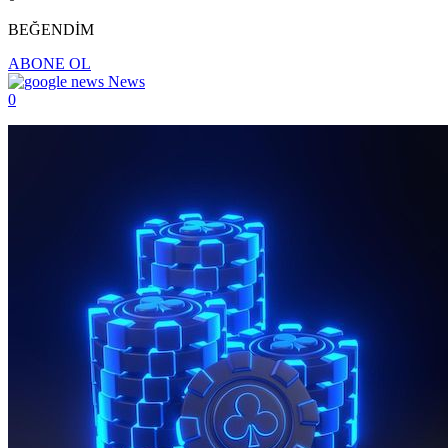
BEĞENDİM
ABONE OL
News
0