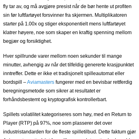
fly tar av, og må avgjøre presist når de bør hente ut profiten
sin før luftfartøyet forsvinner fra skjermen. Multiplikatoren
starter på 1.00x og stiger eksponentielt mens luftfartøyet
klatrer høyere, noe som skaper en kraftig spenning mellom
begjær og forsiktighet.
Hver spillrunde varer mellom noen sekunder til mange
minutter, avhengig av når det tilfeldig genererte krasjpunktet
inntreffer. Dette er ikke et tradisjonelt spilleautomat eller
bordspill –
Aviamasters
fungerer med en bevisbar rettferdig
beregningsmetode som sikrer at resultatet er
forhåndsbestemt og kryptografisk kontrollerbart.
Spillets volatilitet kategoriseres som høy, med en Return to
Player (RTP) på 97%, noe som plasserer det over
industristandarden for de fleste spilletilbud. Dette faktum gjør