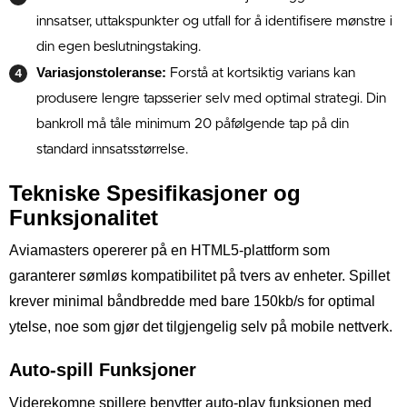
innsatser, uttakspunkter og utfall for å identifisere mønstre i
din egen beslutningstaking.
Variasjonstoleranse:
Forstå at kortsiktig varians kan
produsere lengre tapsserier selv med optimal strategi. Din
bankroll må tåle minimum 20 påfølgende tap på din
standard innsatsstørrelse.
Tekniske Spesifikasjoner og
Funksjonalitet
Aviamasters opererer på en HTML5-plattform som
garanterer sømløs kompatibilitet på tvers av enheter. Spillet
krever minimal båndbredde med bare 150kb/s for optimal
ytelse, noe som gjør det tilgjengelig selv på mobile nettverk.
Auto-spill Funksjoner
Viderekomne spillere benytter auto-play funksjonen med